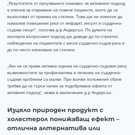
„Резултатите от проучването показват, че активният подход
е ключов за откриване на повече пациенти, които да се
възползват от приема на статини. Това ще ни помогне да
намалим повишения риск от инфаркт, инсулт и сърдечно-
съдова смърт“, посочва д-р Андерсън. По думите на
експерта въпросният подход ще доведе до по-стриктно
наблюдение на пациентите с висок сърдечно-съдов риск и
до по-често изписване на статини.
„Ако не се прави активна оценка на сърдечно-съдовия риск,
възможностите за профилактика и лечение на сърдечно-
съдови проблеми са малки. При всички положения обаче
трябва да се търси начин за подобряване ефекта от
активния подход“, казва в заключение д-р Андерсън.
Изцяло природен продукт с
холестерол понижаващ ефект –
отлична алтернатива или