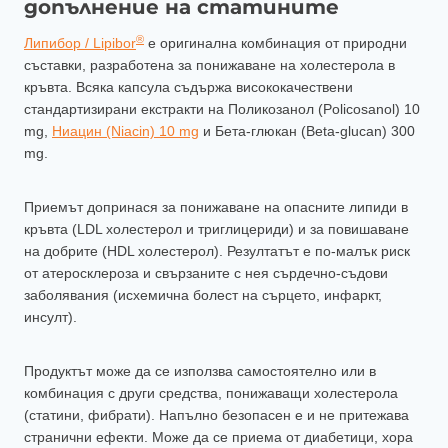
допълнение на статините
®
Липибор / Lipibor
е оригинална комбинация от природни
съставки, разработена за понижаване на холестерола в
кръвта. Всяка капсула съдържа висококачествени
стандартизирани екстракти на Поликозанол (Policosanol) 10
mg,
Ниацин (Niacin) 10 mg
и Бета-глюкан (Beta-glucan) 300
mg.
Приемът допринася за понижаване на опасните липиди в
кръвта (LDL холестерол и триглицериди) и за повишаване
на добрите (HDL холестерол). Резултатът е по-малък риск
от атеросклероза и свързаните с нея сърдечно-съдови
заболявания (исхемична болест на сърцето, инфаркт,
инсулт).
Продуктът може да се използва самостоятелно или в
комбинация с други средства, понижаващи холестерола
(статини, фибрати). Напълно безопасен е и не притежава
странични ефекти. Може да се приема от диабетици, хора