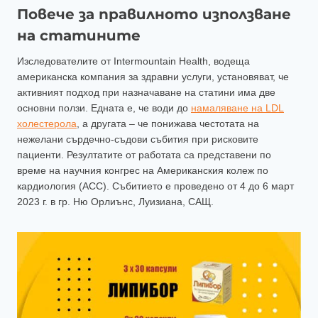
Повече за правилното използване
на статините
Изследователите от Intermountain Health, водеща
американска компания за здравни услуги, установяват, че
активният подход при назначаване на статини има две
основни ползи. Едната е, че води до
намаляване на LDL
холестерола
, а другата – че понижава честотата на
нежелани сърдечно-съдови събития при рисковите
пациенти. Резултатите от работата са представени по
време на научния конгрес на Американския колеж по
кардиология (ACC). Събитието е проведено от 4 до 6 март
2023 г. в гр. Ню Орлиънс, Луизиана, САЩ.