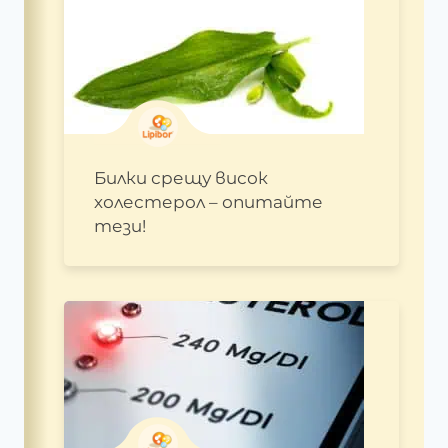
Билки срещу висок
холестерол – опитайте
тези!