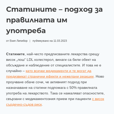
Статините – подход за
правилната им
употреба
от
Екип Липибор
публикувано на
11.03.2023
Статините
, най-често предписваните лекарства срещу
висок „лош“ LDL холестерол, винаги са били обект на
обсъждане и наблюдение от специалистите. И това не е
случайно –
като всички медикаменти и те могат да
предизвикат странични ефекти и нежелани реакции
. Ново
проучване обаче сочи, че активният подход при
назначаване на статини подпомага с 50% правилната
употреба на лекарството. Така се намаляват опасностите,
свързани с медикаментозния прием при пациенти
с висок
сърдечно-съдов риск
.