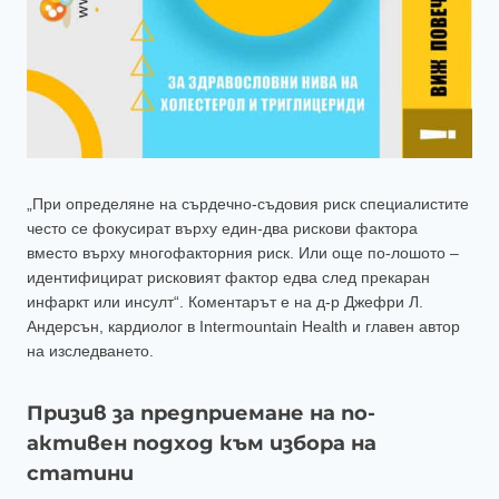
„При определяне на сърдечно-съдовия риск специалистите
често се фокусират върху един-два рискови фактора
вместо върху многофакторния риск. Или още по-лошото –
идентифицират рисковият фактор едва след прекаран
инфаркт или инсулт“. Коментарът е на д-р Джефри Л.
Андерсън, кардиолог в Intermountain Health и главен автор
на изследването.
Призив за предприемане на по-
активен подход към избора на
статини