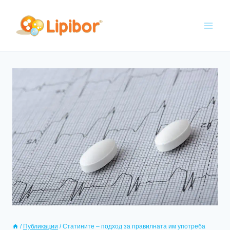
/
Публикации
/
Статините – подход за правилната им употреба