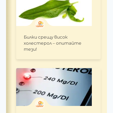
Билки срещу висок
холестерол – опитайте
тези!