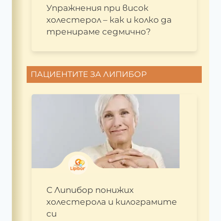
Упражнения при висок
холестерол – как и колко да
тренираме седмично?
ПАЦИЕНТИТЕ ЗА ЛИПИБОР
С Липибор понижих
холестерола и килограмите
си