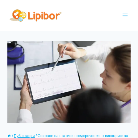
/
Публикации
/
Спиране на статини предсрочно = по-висок риск за