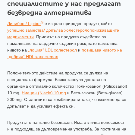
специалистите у нас предлагат
безвредна алтернатива
®
Липибор / Lipibor
е изцяло природен продукт, който
успешно замества/ допълва холестеролопонижаващите
медикаменти
. Приемът на продукта съдейства за
намаляване на сърдечно-съдовия риск, като намалява
нивото на
„лошия“ LDL холестерол
и
повишава нивото на
„добрия“ HDL холестерол
.
Положителното действие на продукта се дължи на
специалната формула. Всяка капсула доставя на
организма оптимално количество Поликозанол (Policosanol)
10 mg,
Ниацин (Niacin) 10 mg
и Бета-глюкан (Beta-glucan)
300 mg. Съставките са комбинирани така, че взаимно да се
допълват и да усилват ефекта си.
Продуктът е напълно безопасен. Има отлична поносимост
и е подходящ за дълговременна употреба. За постигане на