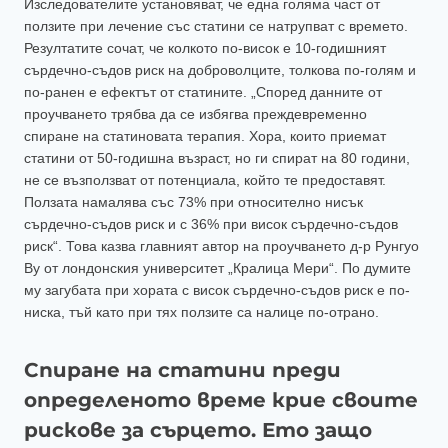
Изследователите установяват, че една голяма част от
ползите при лечение със статини се натрупват с времето.
Резултатите сочат, че колкото по-висок е 10-годишният
сърдечно-съдов риск на доброволците, толкова по-голям и
по-ранен е ефектът от статините. „Според данните от
проучването трябва да се избягва преждевременно
спиране на статиновата терапия. Хора, които приемат
статини от 50-годишна възраст, но ги спират на 80 години,
не се възползват от потенциала, който те предоставят.
Ползата намалява със 73% при относително нисък
сърдечно-съдов риск и с 36% при висок сърдечно-съдов
риск“. Това казва главният автор на проучването д-р Рунгуо
Ву от лондонския университет „Кралица Мери“. По думите
му загубата при хората с висок сърдечно-съдов риск е по-
ниска, тъй като при тях ползите са налице по-отрано.
Спиране на статини преди
определеното време крие своите
рискове за сърцето. Ето защо