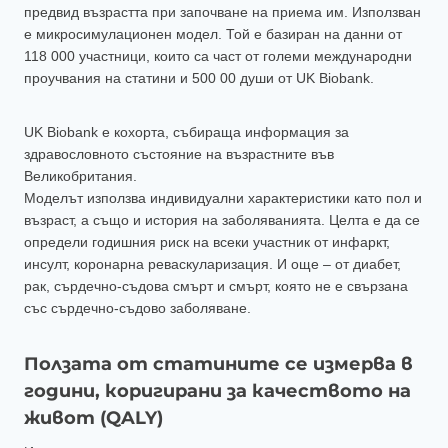
предвид възрастта при започване на приема им. Използван
е микросимулационен модел. Той е базиран на данни от
118 000 участници, които са част от големи международни
проучвания на статини и 500 00 души от UK Biobank.
UK Biobank е кохорта, събираща информация за
здравословното състояние на възрастните във
Великобритания.
Моделът използва индивидуални характеристики като пол и
възраст, а също и история на заболяванията. Целта е да се
определи годишния риск на всеки участник от инфаркт,
инсулт, коронарна реваскуларизация. И още – от диабет,
рак, сърдечно-съдова смърт и смърт, която не е свързана
със сърдечно-съдово заболяване.
Ползата от статините се измерва в
години, коригирани за качеството на
живот (QALY)