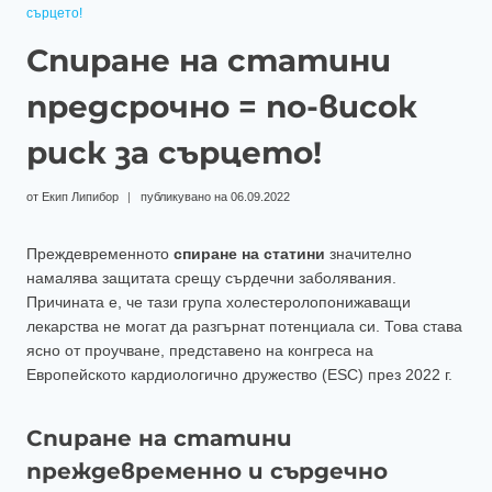
сърцето!
Спиране на статини
предсрочно = по-висок
риск за сърцето!
от
Екип Липибор
публикувано на
06.09.2022
Преждевременното
спиране на статини
значително
намалява защитата срещу сърдечни заболявания.
Причината е, че тази група холестеролопонижаващи
лекарства не могат да разгърнат потенциала си. Това става
ясно от проучване, представено на конгреса на
Европейското кардиологично дружество (ESC) през 2022 г.
Спиране на статини
преждевременно и сърдечно