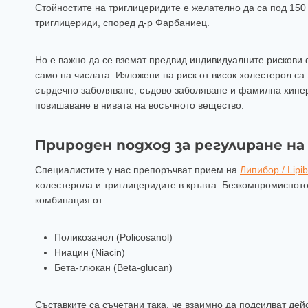
Стойностите на триглицеридите е желателно да са под 150 
триглицериди, според д-р Фарбаниец.
Но е важно да се вземат предвид индивидуалните рискови 
само на числата. Изложени на риск от висок холестерол са
сърдечно заболяване, съдово заболяване и фамилна хипе
повишаване в нивата на восъчното вещество.
Природен подход за регулиране н
Специалистите у нас препоръчват прием на
Липибор / Lipib
холестерола и триглицеридите в кръвта. Безкомпромисното
комбинация от:
Поликозанол (Policosanol)
Ниацин (Niacin)
Бета-глюкан (Beta-glucan)
Съставките са съчетани така, че взаимно да подсилват дейс