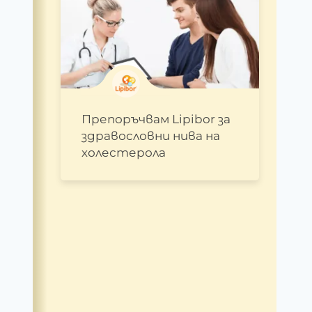
Препоръчвам Lipibor за
здравословни нива на
холестерола