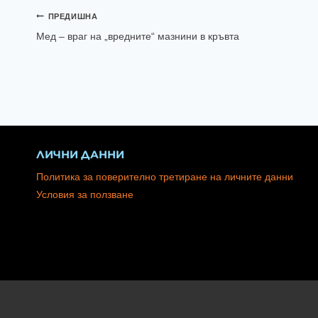
ПРЕДИШНА
Мед – враг на „вредните“ мазнини в кръвта
ЛИЧНИ ДАННИ
Политика за поверително третиране на личните данни
Условия за ползване