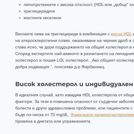
липопротеините с висока плътност (HDL или „добър“ х
триглицеридите
мастните киселини
Високите нива на триглицериди в комбинация с
нисък HDL
и
на атеросклеротични плаки, омазняване на черния дроб и с
става ясно, че дори поддържането на общия холестерол в 
Според експертите най-важното в разчитането на липидни
холестерол и лошия LDL холестерол. „Ако общият холестерол
добра индикация.“, пояснява д-р Фарбаниец.
Висок холестерол и индивидуален
В идеалния случай, като извадим HDL холестерола от общи
фактори. За тези в повишена опасност от сърдечни забол
болести и други здравословни проблеми, или пациентите 
бъде по-ниска от 70 mg/dL.
Фамилната хиперхолестероле
промяна в диетата или упражненията.