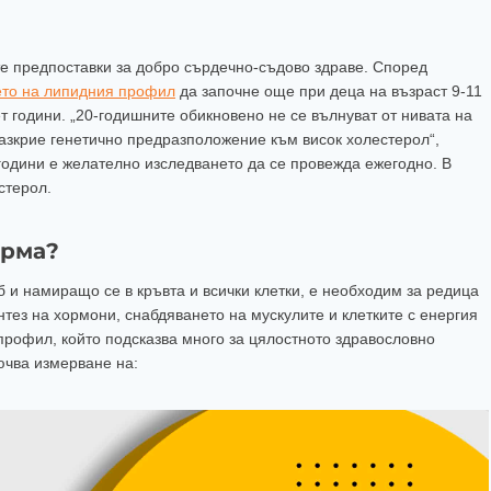
е предпоставки за добро сърдечно-съдово здраве. Според
ето на липидния профил
да започне още при деца на възраст 9-11
ет години. „20-годишните обикновено не се вълнуват от нивата на
азкрие генетично предразположение към висок холестерол“,
години е желателно изследването да се провежда ежегодно. В
стерол.
орма?
 и намиращо се в кръвта и всички клетки, е необходим за редица
нтез на хормони, снабдяването на мускулите и клетките с енергия
профил, който подсказва много за цялостното здравословно
ючва измерване на: