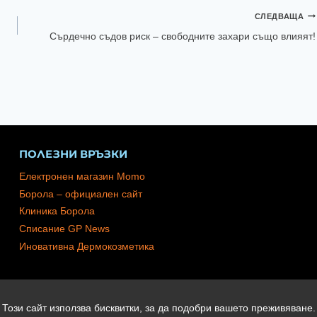
СЛЕДВАЩА
Сърдечно съдов риск – свободните захари също влияят!
ПОЛЕЗНИ ВРЪЗКИ
Електронен магазин Momo
Борола – официален сайт
Клиника Борола
Списание GP News
Иновативна Дермокозметика
Този сайт използва бисквитки, за да подобри вашето преживяване.