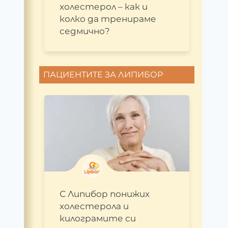
холестерол – как и
колко да тренираме
седмично?
ПАЦИЕНТИТЕ ЗА ЛИПИБОР
С Липибор понижих
холестерола и
килограмите си