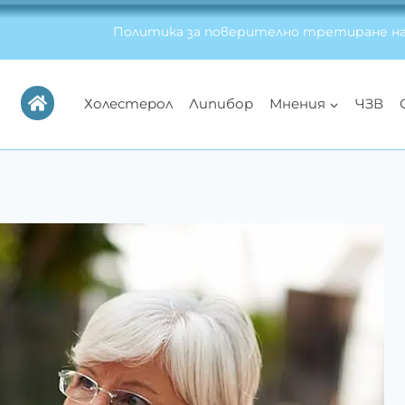
Политика за поверително третиране на
Холестерол
Липибор
Мнения
ЧЗВ