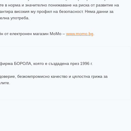
те в норма и значително понижаване на риска от развитие на
рантира високия му профил на безопасност. Няма данни за
елна употреба.
айн от електронен магазин МоМо –
www.momo.bg
.
а фирма
БОРОЛА
, която е създадена през 1996 г.
оверие, безкомпромисно качество и цялостна грижа за
елите
.