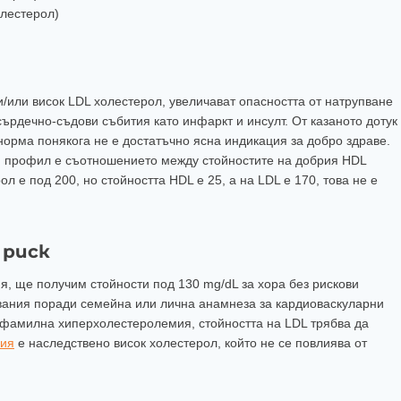
олестерол)
/или висок LDL холестерол, увеличават опасността от натрупване
ърдечно-съдови събития като инфаркт и инсулт. От казаното дотук
норма понякога не е достатъчно ясна индикация за добро здраве.
я профил е съотношението между стойностите на добрия HDL
 е под 200, но стойността HDL е 25, а на LDL е 170, това не е
 риск
я, ще получим стойности под 130 mg/dL за хора без рискови
явания поради семейна или лична анамнеза за кардиоваскуларни
с фамилна хиперхолестеролемия, стойността на LDL трябва да
мия
е наследствено висок холестерол, който не се повлиява от