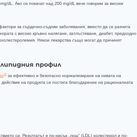
mg/dL. Ако се покачат над 200 mg/dL вече говорим за високи
фактори за сърдечно-съдови заболявания, вместо да се разчита
 хората с високо кръвно налягане, затлъстяване, диабет, предходно
рхолестеролемия. Някои лекарства също могат да причинят
а липидния профил
®
or
за ефективно и безопасно нормализиране на нивата на
 действие на продукта се постига благодарение на рационалната
твието си. Резултатът е по-нисък „лош“ (LDL) холестерол и по-