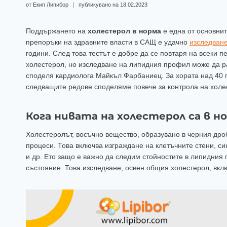
от
Екип Липибор
публикувано на
18.02.2023
Поддържането на
холестерол в норма
е една от основнит
препоръки на здравните власти в САЩ е удачно
изследван
години. След това тестът е добре да се повтаря на всеки п
холестерол, но изследване на липидния профил може да р
споделя кардиолога Майкъл Фарбаниец. За хората над 40 
следващите редове споделяме повече за контрола на холе
Кога нивата на холестерол са в н
Холестеролът, восъчно вещество, образувано в черния дроб
процеси. Това включва изграждане на клетъчните стени, си
и др. Ето защо е важно да следим стойностите в липидния 
състояние. Това изследване, освен общия холестерол, вкл