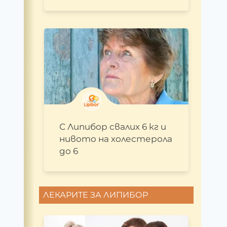
С Липибор свалих 6 кг и
нивото на холестерола
до 6
ЛЕКАРИТЕ ЗА ЛИПИБОР