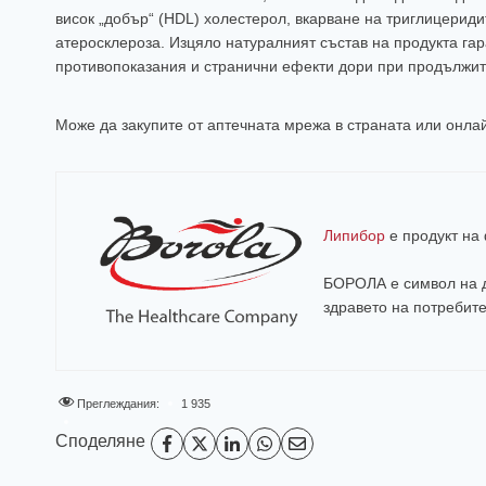
висок „добър“ (HDL) холестерол, вкарване на триглицериди
атеросклероза. Изцяло натуралният състав на продукта га
противопоказания и странични ефекти дори при продължит
Може да закупите от аптечната мрежа в страната или онл
Липибор
е продукт н
БОРОЛА е символ на д
здравето на потребит
Преглеждания:
1 935
Споделяне