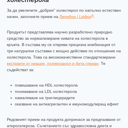
холестерола
За да увеличите „добрия” холестерол по напълно естествен
®
начин, започнете прием на
Липибор / Lipibor
.
Продуктът представлява научно разработено природно
средство за нормализиране нивата на холестерола в
кръвта. В състава му се открива прецизна комбинация от
три натурални съставки с мощно действие по отношение на
холестерола. Това са висококачествени стандартизирани
екстракти от ниацин, поликозанол и бета глюкан
. Те
съдействат за:
повишаване на HDL холестерола
понижаване на LDL холестерола
намаляване на триглицеридите
оказване на антиагрегантен и имуномодулиращ ефект
Редовният прием на продукта допринася за предпазване от
атеросклероза. Съчетанието със здравословна диета и