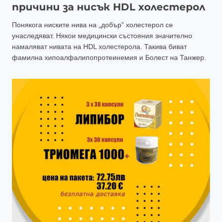
причини за нисък HDL холестерол
Понякога ниските нива на „добър” холестерол се
унаследяват. Някои медицински състояния значително
намаляват нивата на HDL холестерола. Такива биват
фамилна хипоалфалипопротеинемия и Болест на Танжер.