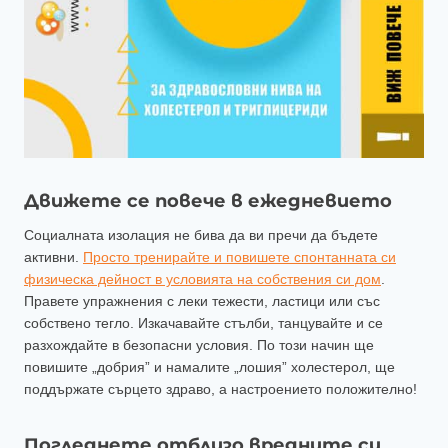
Движете се повече в ежедневието
Социалната изолация не бива да ви пречи да бъдете
активни.
Просто тренирайте и повишете спонтанната си
физическа дейност в условията на собствения си дом
.
Правете упражнения с леки тежести, ластици или със
собствено тегло. Изкачавайте стълби, танцувайте и се
разхождайте в безопасни условия. По този начин ще
повишите „добрия” и намалите „лошия” холестерол, ще
поддържате сърцето здраво, а настроението положително!
Погледнете отблизо вредните си