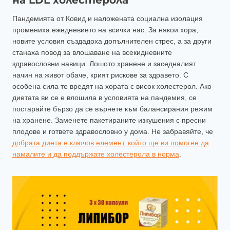
на LDL холестерола
Пандемията от Ковид и наложената социална изолация
промениха ежедневието на всички нас. За някои хора,
новите условия създадоха допълнителен стрес, а за други
станаха повод за влошаване на всекидневните
здравословни навици. Лошото хранене и заседналият
начин на живот обаче, крият рискове за здравето. С
особена сила те вредят на хората с висок холестерол. Ако
диетата ви се е влошила в условията на пандемия, се
постарайте бързо да се върнете към балансирания режим
на хранене. Заменете пакетираните изкушения с пресни
плодове и гответе здравословно у дома. Не забравяйте, че
добрата диета е ключов елемент, който ще ви помогне да
намалите и да поддържате холестерола в норма
.