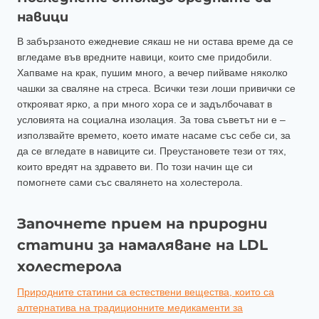
навици
В забързаното ежедневие сякаш не ни остава време да се
вгледаме във вредните навици, които сме придобили.
Хапваме на крак, пушим много, а вечер пийваме няколко
чашки за сваляне на стреса. Всички тези лоши привички се
открояват ярко, а при много хора се и задълбочават в
условията на социална изолация. За това съветът ни е –
използвайте времето, което имате насаме със себе си, за
да се вгледате в навиците си. Преустановете тези от тях,
които вредят на здравето ви. По този начин ще си
помогнете сами със свалянето на холестерола.
Започнете прием на природни
статини за намаляване на LDL
холестерола
Природните статини са естествени вещества, които са
алтернатива на традиционните медикаменти за