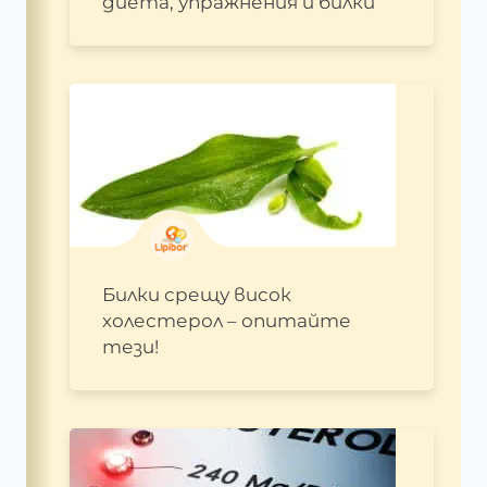
диета, упражнения и билки
Билки срещу висок
холестерол – опитайте
тези!