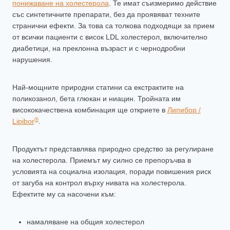
понижаване на холестерола
. Те имат съизмеримо действие
със синтетичните препарати, без да проявяват техните
странични ефекти. За това са толкова подходящи за прием
от всички пациенти с висок LDL холестерол, включително
диабетици, на преклонна възраст и с чернодробни
нарушения.
Най-мощните природни статини са екстрактите на
поликозанол, бета глюкан и ниацин. Тройната им
висококачествена комбинация ще откриете в
Липибор /
®
Lipibor
.
Продуктът представлява природно средство за регулиране
на холестерола. Приемът му силно се препоръчва в
условията на социална изолация, поради повишения риск
от загуба на контрол върху нивата на холестерола.
Ефектите му са насочени към:
намаляване на общия холестерол