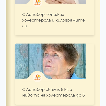
С Липибор понижих
холестерола и килограмите
си
С Липибор свалих 6 кг и
нивото на холестерола до 6