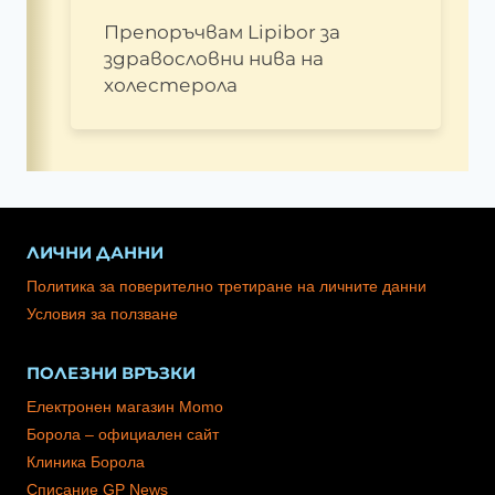
Препоръчвам Lipibor за
здравословни нива на
холестерола
ЛИЧНИ ДАННИ
Политика за поверително третиране на личните данни
Условия за ползване
ПОЛЕЗНИ ВРЪЗКИ
Електронен магазин Momo
Борола – официален сайт
Клиника Борола
Списание GP News