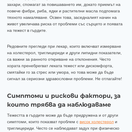
захари, спомагат за повишаването им, докато приемът на
повече фибри, риба, ядки и растителни масла подпомага
тяхното намаляване. Освен това, заседналият начин на
живот увеличава риска от проблеми със сърцето и появата
на тежест в гърдите.
Редовните прегледи при лекар, които включват измерване
на холестерол, триглицериди и други липидни показатели,
са важни за ранното откриване на отклонения. Често
хората пренебрегват леката тежест или дискомфорта,
смятайки го за стрес или умора, но това може да бъде
сигнал за сериозни здравословни проблеми. Не отлагайте!
Симптоми и рискови фактори, за
които трябва да наблюдаваме
Тежестта в гърдите може да бъде придружена и от други
симптоми, които показват проблем с
висок холестерол
и
триглицериди. Често се наблюдават задух при физическо