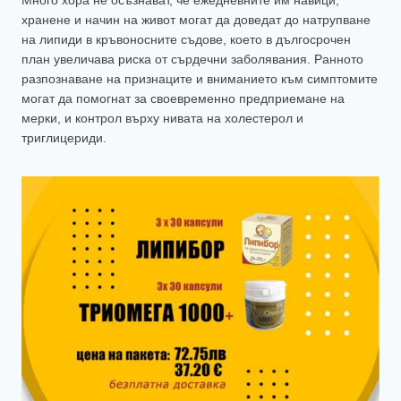
Много хора не осъзнават, че ежедневните им навици,
хранене и начин на живот могат да доведат до натрупване
на липиди в кръвоносните съдове, което в дългосрочен
план увеличава риска от сърдечни заболявания. Ранното
разпознаване на признаците и вниманието към симптомите
могат да помогнат за своевременно предприемане на
мерки, и контрол върху нивата на холестерол и
триглицериди.