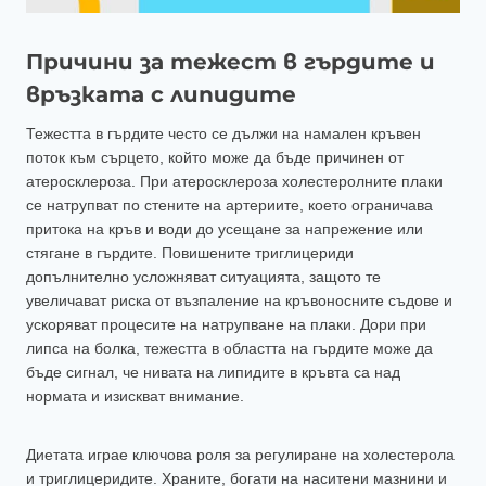
Причини за тежест в гърдите и
връзката с липидите
Тежестта в гърдите често се дължи на намален кръвен
поток към сърцето, който може да бъде причинен от
атеросклероза. При атеросклероза холестеролните плаки
се натрупват по стените на артериите, което ограничава
притока на кръв и води до усещане за напрежение или
стягане в гърдите. Повишените триглицериди
допълнително усложняват ситуацията, защото те
увеличават риска от възпаление на кръвоносните съдове и
ускоряват процесите на натрупване на плаки. Дори при
липса на болка, тежестта в областта на гърдите може да
бъде сигнал, че нивата на липидите в кръвта са над
нормата и изискват внимание.
Диетата играе ключова роля за регулиране на холестерола
и триглицеридите. Храните, богати на наситени мазнини и