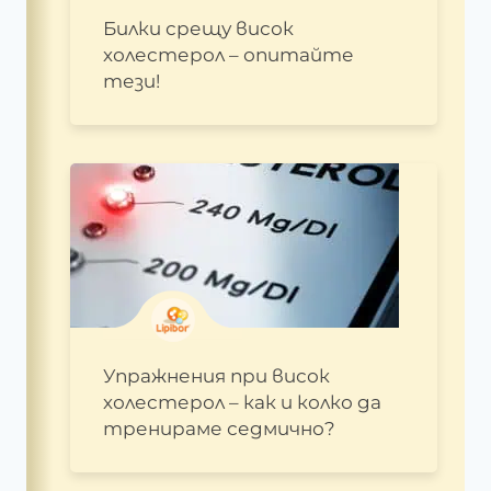
Билки срещу висок
холестерол – опитайте
тези!
Упражнения при висок
холестерол – как и колко да
тренираме седмично?