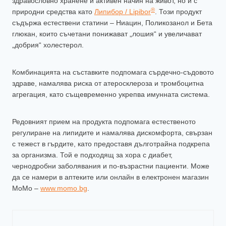
здравословно хранене и активен начин на живот, но и с
®
природни средства като
Липибор / Lipibor
. Този продукт
съдържа естествени статини – Ниацин, Поликозанол и Бета
глюкан, които съчетани понижават „лошия“ и увеличават
„добрия“ холестерол.
Комбинацията на съставките подпомага сърдечно-съдовото
здраве, намалява риска от атеросклероза и тромбоцитна
агрегация, като същевременно укрепва имунната система.
Редовният прием на продукта подпомага естественото
регулиране на липидите и намалява дискомфорта, свързан
с тежест в гърдите, като предоставя дълготрайна подкрепа
за организма. Той е подходящ за хора с диабет,
чернодробни заболявания и по-възрастни пациенти. Може
да се намери в аптеките или онлайн в електронен магазин
МоМо –
www.momo.bg
.