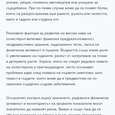
усилие, умора, понякога световъртеж или усещане за
сърцебиене. При по-тежки случаи може да се появят болка,
която се разпространява към рамото, ръката или челюстта,
както и гадене или студена пот.
Рисковите фактори за развитие на високи нива на
холестерол включват фамилна предразположеност,
нездравословно хранене, наднормено тегло, липса на
физическа активност и пушене. Възрастта също играе роля.
С увеличаване на годините, рискът от натрупване на плаки
в артериите расте. Хората, които не следят редовно нивата
на холестерола и триглицеридите, често осъзнават
проблема едва след появата на първите симптоми, като
тежест в гърдите, която може да е предвестник на по-
сериозни сърдечно-съдови заболявания.
Осъзнатият контрол върху храненето, редовната физическа
активност и мониторингът на кръвните показатели могат
значително да намалят риска. Важно е също така да се
обърне внимание на стреса и съня, защото хроничният