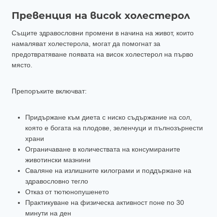
Превенция на висок холестерол
Същите здравословни промени в начина на живот, които
намаляват холестерола, могат да помогнат за
предотвратяване появата на висок холестерол на първо
място.
Препоръките включват:
Придържане към диета с ниско съдържание на сол,
която е богата на плодове, зеленчуци и пълнозърнести
храни
Ограничаване в количествата на консумираните
животински мазнини
Сваляне на излишните килограми и поддържане на
здравословно тегло
Отказ от тютюнопушенето
Практикуване на физическа активност поне по 30
минути на ден