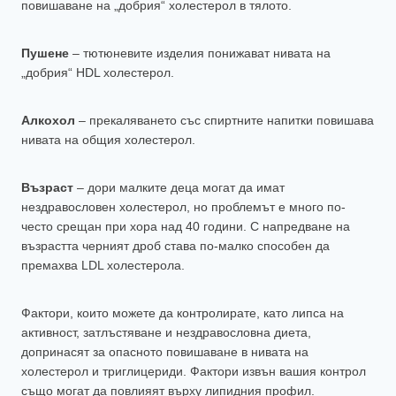
повишаване на „добрия“ холестерол в тялото.
Пушене
– тютюневите изделия понижават нивата на
„добрия“ HDL холестерол.
Алкохол
– прекаляването със спиртните напитки повишава
нивата на общия холестерол.
Възраст
– дори малките деца могат да имат
нездравословен холестерол, но проблемът е много по-
често срещан при хора над 40 години. С напредване на
възрастта черният дроб става по-малко способен да
премахва LDL холестерола.
Фактори, които можете да контролирате, като липса на
активност, затлъстяване и нездравословна диета,
допринасят за опасното повишаване в нивата на
холестерол и триглицериди. Фактори извън вашия контрол
също могат да повлияят върху липидния профил.