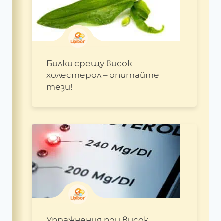
Билки срещу висок
холестерол – опитайте
тези!
Упражнения при висок