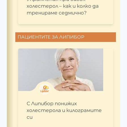
холестерол – как и колко да
тренираме седмично?
ПАЦИЕНТИТЕ ЗА ЛИПИБОР
С Липибор понижих
холестерола и килограмите
си