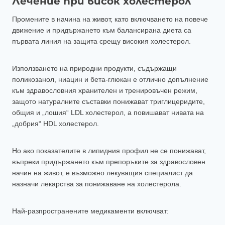
Лечение при висок холестерол
Промените в начина на живот, като включването на повече
движение и придържането към балансирана диета са
първата линия на защита срещу високия холестерол.
Използването на природни продукти, съдържащи
поликозанол, ниацин и бета-глюкан е отлично допълнение
към здравословния хранителен и тренировъчен режим,
защото натуралните съставки понижават триглицеридите,
общия и „лошия“ LDL холестерол, а повишават нивата на
„добрия“ HDL холестерол.
Но ако показателите в липидния профил не се понижават,
въпреки придържането към препоръките за здравословен
начин на живот, е възможно лекуващия специалист да
назначи лекарства за понижаване на холестерола.
Най-разпространените медикаменти включват: