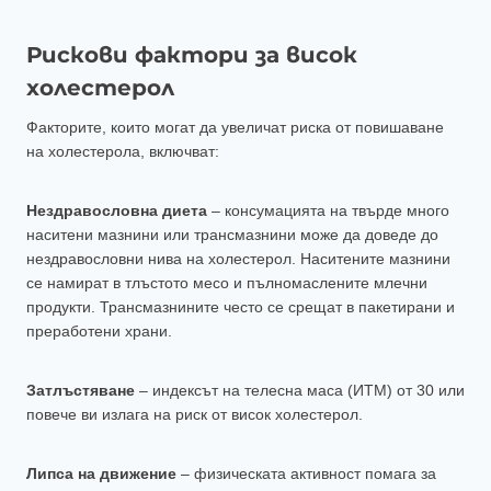
Рискови фактори за висок
холестерол
Факторите, които могат да увеличат риска от повишаване
на холестерола, включват:
Нездравословна диета
– консумацията на твърде много
наситени мазнини или трансмазнини може да доведе до
нездравословни нива на холестерол. Наситените мазнини
се намират в тлъстото месо и пълномаслените млечни
продукти. Трансмазнините често се срещат в пакетирани и
преработени храни.
Затлъстяване
– индексът на телесна маса (ИТМ) от 30 или
повече ви излага на риск от висок холестерол.
Липса на движение
– физическата активност помага за