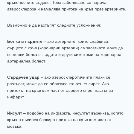
кръвоносните съдове. Това заболяване се нарича
атеросклероза и намалява притока на кръв през артериите.
Възможно е да настъпят следните усложнения:
Болка в гърдите
– ако артериите, които снабдяват
сърцето с кръв (коронарни артерии) са засегнати може да
се появи болка в гърдите и други симптоми на коронарна
артериална болест.
Сърдечен удар
– ако атеросклеротичните плаки се
разкъсат, може да се образува кръвен съсирек. Ако
притокът на кръв към част от сърцето спре, настъпва
инфаркт.
Инсулт
– подобно на инфаркта, инсултът възниква, когато
кръвен съсирек блокира притока на кръв към част от
мозъка.