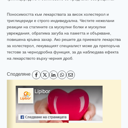
Поносимостта към лекарствата за висок холестерол и
триглицериди е строго индивидуална. Честите нежелани
реакции на статините са мускулни болки и мускулни
увреждания, обратима загуба на паметта и объркване,
повишена кръвна захар. Ако решите да приемате лекарства
за холестерол, лекуващият специалист може да препоръча
тестове за чернодробна функция, за да наблюдава ефекта
на лекарството върху черния дроб.
Споделяне