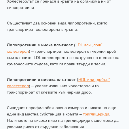
Холестеролът се пренася в кръвта на организма ни от
липопротеини.
Съществуват два основни вида липопротеини, които
транспортират холестерола в кръвта:
Липопротеини с ниска плътност
(
LDL или „лош“
холестерол
) – транспортират холестерол от черния дроб
към клетките. LDL холестеролът се натрупва по стените на
кръвоносните съдове, като ги прави твърди и тесни.
Липопротеини с висока плътност
(
HDL или „добър“
холестерол
) – улавят излишния холестерол и го
транспортират от клетките към черния дроб.
Липидният профил обикновено измерва и нивата на още
един вид мастна субстанция в кръвта –
триглицериди
.
Наличието на високо ниво на триглицериди също може да
увеличи риска от сърдечни заболявания.