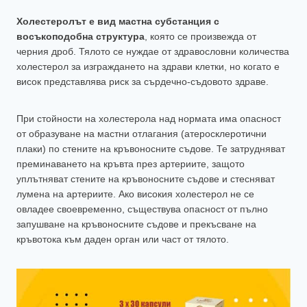
Холестеролът е вид мастна субстанция с
восъкоподобна структура
, която се произвежда от
черния дроб. Тялото се нуждае от здравословни количества
холестерол за изграждането на здрави клетки, но когато е
висок представлява риск за сърдечно-съдовото здраве.
При стойности на холестерола над нормата има опасност
от образуване на мастни отлагания (атеросклеротични
плаки) по стените на кръвоносните съдове. Те затрудняват
преминаването на кръвта през артериите, защото
уплътняват стените на кръвоносните съдове и стесняват
лумена на артериите. Ако високия холестерол не се
овладее своевременно, съществува опасност от пълно
запушване на кръвоносните съдове и прекъсване на
кръвотока към даден орган или част от тялото.