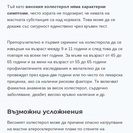
Тъй като
високия холестерол няма характерни
симптоми
, често хората не подозират, че нивата на
мастната субстанция са над нормата. Това може да се
докаже със сигурност единствено чрез кръвен тест.
Препоръчително е първия скрининг на холестерола да се
извърши на възраст между 9 и 11 години и след това да се
повтаря на всеки пет години. За мъже на възраст от 45 до
65 години и за жени на възраст от 55 до 65 години
профилактичните изследвания е желателно да се
провеждат през една-две години или по-често по лекарска
преценка, ако са налични рискови фактори. Те включват
фамилна анамнеза за висок холестерол, сърдечно
заболяване, диабет, високо кръвно налягане и др.
Възможни усложнения
Високият холестерол може да причини опасно натрупване
на мастни атеросклеротични плаки по стените на