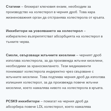
Статини
– блокират ключовия ензим, необходим за
производство на холестерол в черния дроб. Това кара
жизненоважния орган да отстранява холестерола от кръвта.
Инхибитори на усвояването на холестерол
–
избирателно възпрепятстват абсорбцията на холестерол в
тънките черва.
Смоли, свързващи жлъчните киселини
– черният дроб
използва холестерола, за да произвежда жлъчни киселини,
необходими за храносмилането. Тези медикаменти
понижават холестерола индиректно чрез свързване с
жлъчните киселини. Това подтиква черния дроб да използва
излишния холестерол, за да произвежда повече жлъчни
киселини, което намалява нивото на холестерола в кръвта.
PCSK9 инхибитори
– помагат на черния дроб да
абсорбира повече LDL холестерол, което намалява