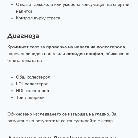
Отказ от алкохола или умерена консумация на спиртни
напитки
Контрол върху стреса
Диагноза
Кръвният тест за проверка на нивата на холестерола
,
наречен липиден панел или
липиден профил
, обикновено
отчита нивата на:
Общ холестерол
LDL холестерол
HDL холестерол
Триглицериди
Обикновено изследването се извършва на гладно. За
разчитане на резултатите се консултирайте с лекар.