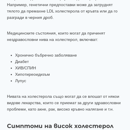
Например, генетични предпоставки може да затруднят
тялото да премахне LDL холестерола от кръвта или да го
разгради в черния дроб.
Медицинските състояния, които могат да причинят
нездравословни нива на холестерол, включват:
Хронично бъбречно заболяване
Диабет
ХИВ/СПИН
Хипотиреоидизъм
Лупус
Нивата на холестерола също могат да се влошат от някои
видове лекарства, които се приемат за други здравословни
проблеми, като акне, рак, високо кръвно налягане и т.н.
Симптоми на висок холестерол