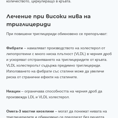
количеството, циркулиращо в кръвта.
Лечение при високи нива на
триглицериди
При повишени триглицериди обикновено се препоръчват:
Фибрати
– намаляват производството на холестерол от
липопротеини с много ниска плътност (VLDL) в черния дроб
и ускоряват отстраняването на триглицеридите от кръвта.
VLDL холестеролът съдържа предимно триглицериди.
Използването на фибрати със статини може да увеличи
риска от странични ефекти на статините.
Ниацин
– ограничава способността на черния дроб да
произвежда LDL и VLDL холестерол.
Омега-3 мастни киселини
– могат да понижат нивата на
триглицеридите и обикновено се предлагат без рецепта.