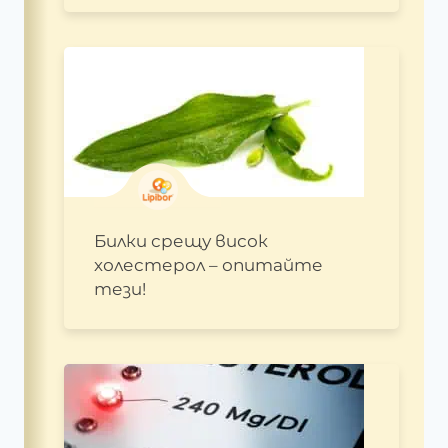
Билки срещу висок
холестерол – опитайте
тези!