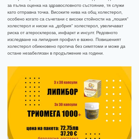
за пълна оценка на здравословното състояние, тя служи
като отправна точка. Високите нива на общ холестерол,
особено когато са съчетани с високи стойности на „лошия“
холестерол и ниски на „добрия“ холестерол, увеличават
риска от атеросклероза, инфаркт и инсулт. Редовното
изследване на липидния профил е важно. Повишеният
холестерол обикновено протича без симптоми и може да
остане незабелязан в продължение на години.