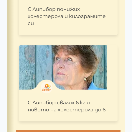
С Липибор понижих
холестерола и килограмите
си
С Липибор свалих 6 кг и
нивото на холестерола до 6