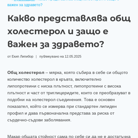
важен за здравето?
Какво представлява общ
холестерол и защо е
важен за здравето?
от
Екип Липибор
публикувано на
12.05.2025
Общ холестерол
– мярка, която събира в себе си общото
количество холестерол в кръвта, включително
липопротеини с ниска плътност, липопротеини с висока
плътност и част от триглицеридите, които се преобразуват в
подобни на холестерол съединения. Това е основен
показател, който се измерва при стандартен липиден
профил и дава първоначална представа за риска от
сърдечно-съдови заболявания.
Макар общата стойност сама по себе си да не е достатъчна