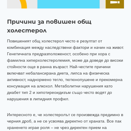
Причини за повишен общ
холестерол
Повишеният общ холестерол често е резултат от
комбинация между наследствени фактори и начин на живот.
Генетичната предразположеност, особено при хора с
фамилна хиперхолестеролемия, може да доведе до високи
стойности още в ранна възраст. Най-честите причини
включват небалансирана диета, липса на физическа
активност, наднормено тегло, тютюнопушене и прекомерна
консумация на алкохол. Метаболитни нарушения като
диабет тип 2 и хипотиреоидизъм също често водят до
нарушения в липидния профил.
Интересното е, че холестеролът се произвежда предимно в
черния дроб, а не се усвоява директно от храната. Все пак
храненето играе роля – не чрез директен прием на