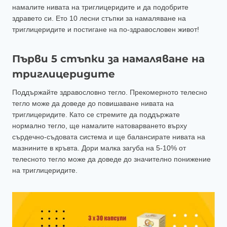
намалите нивата на триглицеридите и да подобрите
здравето си. Ето 10 лесни стъпки за намаляване на
триглицеридите и постигане на по-здравословен живот!
Първи 5 стъпки за намаляване на
триглицеридите
Поддържайте здравословно тегло. Прекомерното телесно
тегло може да доведе до повишаване нивата на
триглицеридите. Като се стремите да поддържате
нормално тегло, ще намалите натоварването върху
сърдечно-съдовата система и ще балансирате нивата на
мазнините в кръвта. Дори малка загуба на 5-10% от
телесното тегло може да доведе до значително понижение
на триглицеридите.