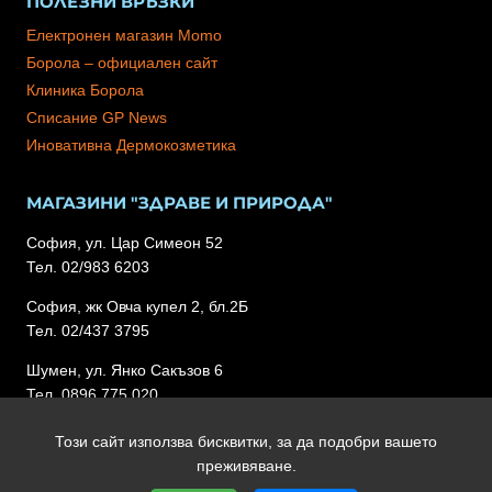
ПОЛЕЗНИ ВРЪЗКИ
Електронен магазин Momo
Борола – официален сайт
Клиника Борола
Списание GP News
Иновативна Дермокозметика
МАГАЗИНИ "ЗДРАВЕ И ПРИРОДА"
София, ул. Цар Симеон 52
Тел. 02/983 6203
София, жк Овча купел 2, бл.2Б
Тел. 02/437 3795
Шумен, ул. Янко Сакъзов 6
Тел. 0896 775 020
Този сайт използва бисквитки, за да подобри вашето
преживяване.
Copyright 2026 Lipibor.com | Всички права запазени | Уеб