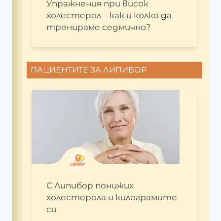
Упражнения при висок
холестерол – как и колко да
тренираме седмично?
ПАЦИЕНТИТЕ ЗА ЛИПИБОР
С Липибор понижих
холестерола и килограмите
си