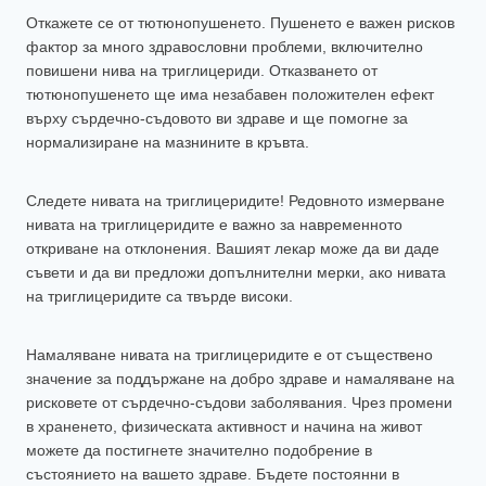
Откажете се от тютюнопушенето. Пушенето е важен рисков
фактор за много здравословни проблеми, включително
повишени нива на триглицериди. Отказването от
тютюнопушенето ще има незабавен положителен ефект
върху сърдечно-съдовото ви здраве и ще помогне за
нормализиране на мазнините в кръвта.
Следете нивата на триглицеридите! Редовното измерване
нивата на триглицеридите е важно за навременното
откриване на отклонения. Вашият лекар може да ви даде
съвети и да ви предложи допълнителни мерки, ако нивата
на триглицеридите са твърде високи.
Намаляване нивата на триглицеридите е от съществено
значение за поддържане на добро здраве и намаляване на
рисковете от сърдечно-съдови заболявания. Чрез промени
в храненето, физическата активност и начина на живот
можете да постигнете значително подобрение в
състоянието на вашето здраве. Бъдете постоянни в