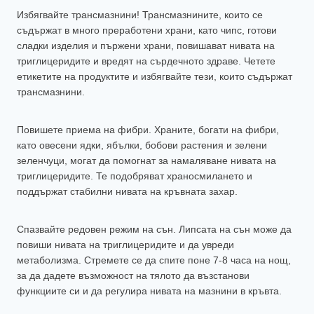
Избягвайте трансмазнини! Трансмазнините, които се
съдържат в много преработени храни, като чипс, готови
сладки изделия и пържени храни, повишават нивата на
триглицеридите и вредят на сърдечното здраве. Четете
етикетите на продуктите и избягвайте тези, които съдържат
трансмазнини.
Повишете приема на фибри. Храните, богати на фибри,
като овесени ядки, ябълки, бобови растения и зелени
зеленчуци, могат да помогнат за намаляване нивата на
триглицеридите. Те подобряват храносмилането и
поддържат стабилни нивата на кръвната захар.
Спазвайте редовен режим на сън. Липсата на сън може да
повиши нивата на триглицеридите и да увреди
метаболизма. Стремете се да спите поне 7-8 часа на нощ,
за да дадете възможност на тялото да възстанови
функциите си и да регулира нивата на мазнини в кръвта.