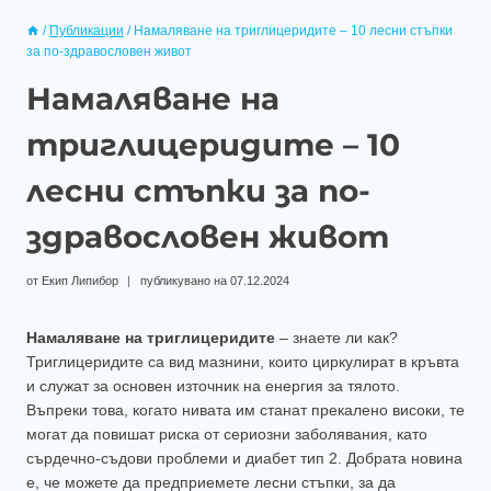
/
Публикации
/
Намаляване на триглицеридите – 10 лесни стъпки
за по-здравословен живот
Намаляване на
триглицеридите – 10
лесни стъпки за по-
здравословен живот
от
Екип Липибор
публикувано на
07.12.2024
Намаляване на триглицеридите
– знаете ли как?
Триглицеридите са вид мазнини, които циркулират в кръвта
и служат за основен източник на енергия за тялото.
Въпреки това, когато нивата им станат прекалено високи, те
могат да повишат риска от сериозни заболявания, като
сърдечно-съдови проблеми и диабет тип 2. Добрата новина
е, че можете да предприемете лесни стъпки, за да