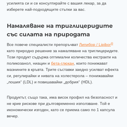
усилията си и се консултирайте с вашия лекар, за да
изберете най-подходящите стъпки за вас.
Намаляване на триглицеридите
със силата на природата
®
Все повече специалисти препоръчват
Липибор / Lipibor
като природно решение за намаляване на триглицеридите.
Този продукт съдържа оптимални количества екстракти на
поликозанол, ниацин и
бета-глюкан
, които понижават
мазнините в кръвта. Трите съставки заедно усилват ефекта
си, регулирайки и нивата на холестерола – понижавайки
„лошия“ (LDL) и повишавайки „добрия“ (HDL).
Продуктът, също така, има висок профил на безопасност и
не крие рискове при дълговременно използване. Той е
икономически изгоден, като се приема само по 1 капсула
вечер.