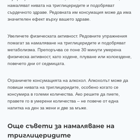
намаляват нивата на триглицеридите и подобряват
сърдечното здраве. Редовната им консумация може да има
значителен ефект върху вашето здраве.
Увеличете физическата активност. Редовните упражнения
помагат за намаляване на триглицеридите и подобряват
метаболизма. Препоръчва се поне 30 минути умерена
физическа активност, като ходене, плуване или колоездене,
повечето дни от седмицата.
Ограничете консумацията на алкохол. Алкохолът може да
повиши нивата на триглицеридите, особено когато се
консумира в големи количества. Ако решите да пиете,
правете го в умерени количества – не повече от една
напитка на ден за жени и две за мъже.
Още съвети за намаляване на
триглицеридите