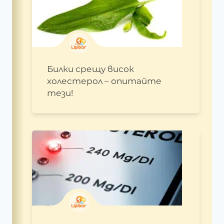
Билки срещу висок
холестерол – опитайте
тези!