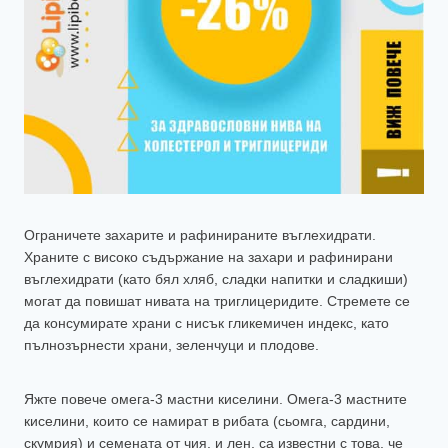
Ограничете захарите и рафинираните въглехидрати.
Храните с високо съдържание на захари и рафинирани
въглехидрати (като бял хляб, сладки напитки и сладкиши)
могат да повишат нивата на триглицеридите. Стремете се
да консумирате храни с нисък гликемичен индекс, като
пълнозърнести храни, зеленчуци и плодове.
Яжте повече омега-3 мастни киселини. Омега-3 мастните
киселини, които се намират в рибата (сьомга, сардини,
скумрия) и семената от чия, и лен, са известни с това, че