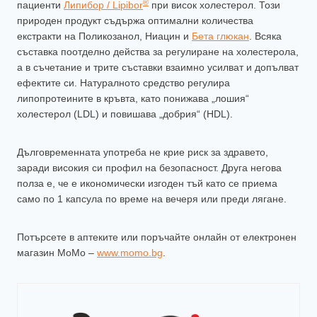
®
пациенти
Липибор / Lipibor
при висок холестерол. Този
природен продукт съдържа оптимални количества
екстракти на Поликозанол, Ниацин и
Бета глюкан
. Всяка
съставка поотделно действа за регулиране на холестерола,
а в съчетание и трите съставки взаимно усилват и допълват
ефектите си. Натуралното средство регулира
липопротеините в кръвта, като понижава „лошия“
холестерол (LDL) и повишава „добрия“ (HDL).
Дълговременната употреба не крие риск за здравето,
заради високия си профил на безопасност. Друга негова
полза е, че е икономически изгоден тъй като се приема
само по 1 капсула по време на вечеря или преди лягане.
Потърсете в аптеките или поръчайте онлайн от електронен
магазин МоМо –
www.momo.bg
.