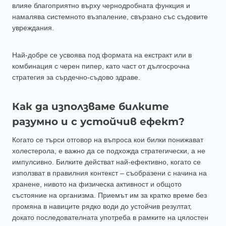
влияе благоприятно върху чернодробната функция и
намалява системното възпаление, свързано със съдовите
увреждания.
Най-добре се усвоява под формата на екстракт или в
комбинация с черен пипер, като част от дългосрочна
стратегия за сърдечно-съдово здраве.
Как да използваме билките
разумно и с устойчив ефект?
Когато се търси отговор на въпроса кои билки понижават
холестерола, е важно да се подхожда стратегически, а не
импулсивно. Билките действат най-ефективно, когато се
използват в правилния контекст – съобразени с начина на
хранене, нивото на физическа активност и общото
състояние на организма. Приемът им за кратко време без
промяна в навиците рядко води до устойчив резултат,
докато последователната употреба в рамките на цялостен