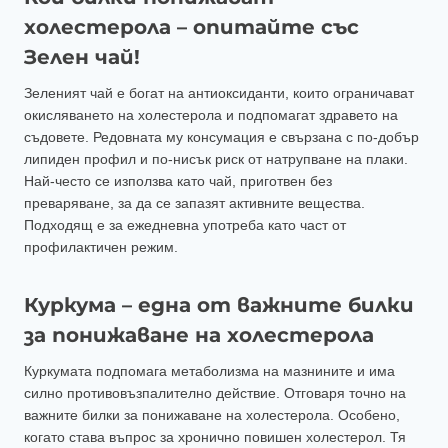
холестерола – опитайте със
Зелен чай!
Зеленият чай е богат на антиоксиданти, които ограничават
окисляването на холестерола и подпомагат здравето на
съдовете. Редовната му консумация е свързана с по-добър
липиден профил и по-нисък риск от натрупване на плаки.
Най-често се използва като чай, приготвен без
преваряване, за да се запазят активните вещества.
Подходящ е за ежедневна употреба като част от
профилактичен режим.
Куркума – една от важните билки
за понижаване на холестерола
Куркумата подпомага метаболизма на мазнините и има
силно противовъзпалително действие. Отговаря точно на
важните билки за понижаване на холестерола. Особено,
когато става въпрос за хронично повишен холестерол. Тя