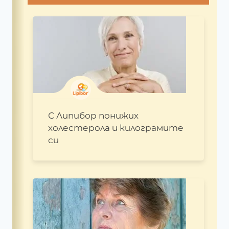
С Липибор понижих
холестерола и килограмите
си