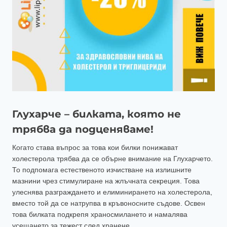
Глухарче – билката, която не
трябва да подценяваме!
Когато става въпрос за това кои билки понижават
холестерола трябва да се обърне внимание на Глухарчето.
То подпомага естественото изчистване на излишните
мазнини чрез стимулиране на жлъчната секреция. Това
улеснява разграждането и елиминирането на холестерола,
вместо той да се натрупва в кръвоносните съдове. Освен
това билката подкрепя храносмилането и намалява
усещането за тежест след хранене.