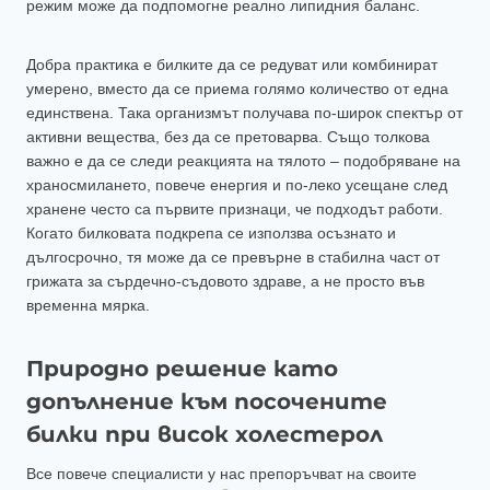
режим може да подпомогне реално липидния баланс.
Добра практика е билките да се редуват или комбинират
умерено, вместо да се приема голямо количество от една
единствена. Така организмът получава по-широк спектър от
активни вещества, без да се претоварва. Също толкова
важно е да се следи реакцията на тялото – подобряване на
храносмилането, повече енергия и по-леко усещане след
хранене често са първите признаци, че подходът работи.
Когато билковата подкрепа се използва осъзнато и
дългосрочно, тя може да се превърне в стабилна част от
грижата за сърдечно-съдовото здраве, а не просто във
временна мярка.
Природно решение като
допълнение към посочените
билки при висок холестерол
Все повече специалисти у нас препоръчват на своите