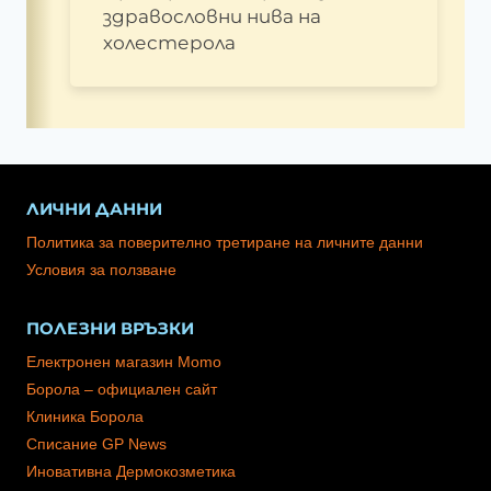
здравословни нива на
холестерола
ЛИЧНИ ДАННИ
Политика за поверително третиране на личните данни
Условия за ползване
ПОЛЕЗНИ ВРЪЗКИ
Електронен магазин Momo
Борола – официален сайт
Клиника Борола
Списание GP News
Иновативна Дермокозметика