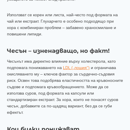
Използват се корен или листа, най-често под формата на
чай или екстракт. Глухарчето е особено подходящо при
хора с комбиниран проблем – забавено храносмилане и
повишени липиди.
Чесън – изненадващо, но факт!
Чесънът има директно влияние върху холестерола, като
подпомага понижаването на
LDL („лошия“)
и ограничава
окисляването му – ключов фактор за сърдечно-съдовия
риск. Освен това подобрява еластичността на кръвоносните
съдове и подпомага кръвообращението. Може да се
използва суров, под формата на капсули или
стандартизиран екстракт. За хора, които не понасят суров
чесън, добавките са по-щадящ вариант, без да се губи
ефектът.
Кои билки понижават