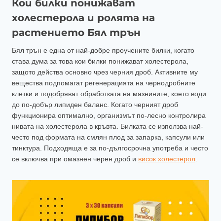
Кои билки понижават
холестерола и ролята на
растението Бял трън
Бял трън е една от най-добре проучените билки, когато
става дума за това кои билки понижават холестерола,
защото действа основно чрез черния дроб. Активните му
вещества подпомагат регенерацията на чернодробните
клетки и подобряват обработката на мазнините, което води
до по-добър липиден баланс. Когато черният дроб
функционира оптимално, организмът по-лесно контролира
нивата на холестерола в кръвта. Билката се използва най-
често под формата на смлян плод за запарка, капсули или
тинктура. Подходяща е за по-дългосрочна употреба и често
се включва при омазнен черен дроб и
висок холестерол
.