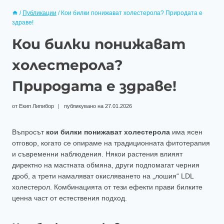
/
Публикации
/
Кои билки понижават холестерола? Природата е
здраве!
Кои билки понижават
холестерола?
Природата е здраве!
от
Екип Липибор
публикувано на
27.01.2026
Въпросът
кои билки понижават холестерола
има ясен
отговор, когато се опираме на традиционната фитотерапия
и съвременни наблюдения. Някои растения влияят
директно на мастната обмяна, други подпомагат черния
дроб, а трети намаляват окисляването на „лошия“ LDL
холестерол. Комбинацията от тези ефекти прави билките
ценна част от естествения подход.