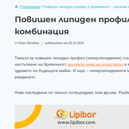
/
Публикации
/
Повишен липиден профил и бременност – рискова
Повишен липиден профил
комбинация
от
Екип Липибор
публикувано на
28.10.2025
Темата за повишен липиден профил (хиперлипидемия) става
настъпване на бременност
високите нива на холестерол
и 
здравето на бъдещата майка. И още – хиперлипидемията м
раждането.
Ново изследване по темата потвърждава тази връзка. Разбе