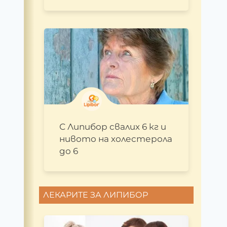
С Липибор свалих 6 кг и
нивото на холестерола
до 6
ЛЕКАРИТЕ ЗА ЛИПИБОР