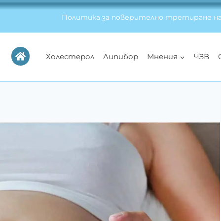
Политика за поверително третиране на
Холестерол
Липибор
Мнения
ЧЗВ