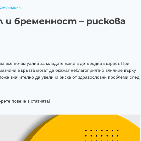
 комбинация
 и бременност – рискова
 все по-актуална за младите жени в детеродна възраст. При
мазнини в кръвта могат да окажат неблагоприятно влияние върху
оже значително да увеличи риска от здравословни проблеми след
рете повече в статията!