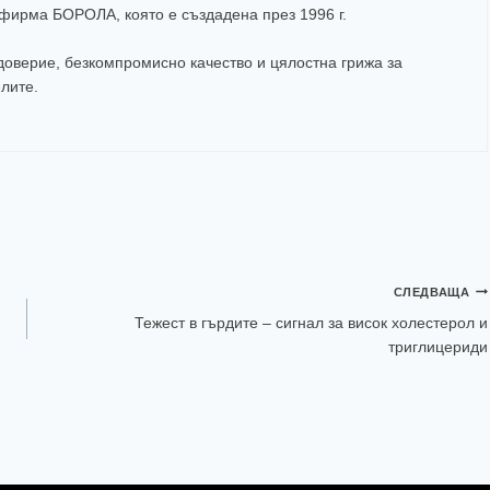
а фирма
БОРОЛА
, която е създадена през 1996 г.
оверие, безкомпромисно качество и цялостна грижа за
елите
.
СЛЕДВАЩА
Тежест в гърдите – сигнал за висок холестерол и
триглицериди