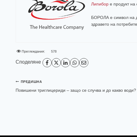
Липибор
е продукт н
БОРОЛА е символ на д
здравето на потребит
Преглеждания:
578
Споделяне
ПРЕДИШНА
Повишени триглицериди – защо се случва и до какво води?