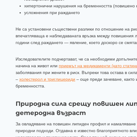
хипертонични нарушения на бременността (повишено к
усложнения при раждането
Не са установени съществени разлики по отношение на ри
впечатляваща е наблюдаваната връзка между повишения л
години след раждането — явление, което доскоро се смята
Изследователите подчертават, че са необходими допълнит
начина на живот или
приемът на медикаменти (като статин
заболявания при жените в риск. Въпреки това остава в си
–
холестерол и триглицериди
– още преди зачеване, както 
бременността.
Природна сила срещу повишен ли
детеродна възраст
За овладяване на повишен липиден профил и намаляване н
природни подходи. Отдавна е известно благоприятното вли