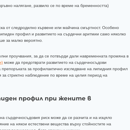
ръвно налягане, развило се по време на бременността)
ска от следродилно кървене или майчина смъртност. Особено
ипиден профил и развитието на сърдечни аритмии само няколко
ше за малко вероятно.
елни проучвания, за да се потвърди дали навременната промяна в
и)
може да предотврати развитието на сърдечносъдови
ла препоръката за профилактично изследване на липидния профил
и за стриктно наблюдение по време на целия период на
пиден профил при жените в
а сърдечносъдовия риск може да се разчита и на изцяло
яние на някои естествени вещества върху стойностите на