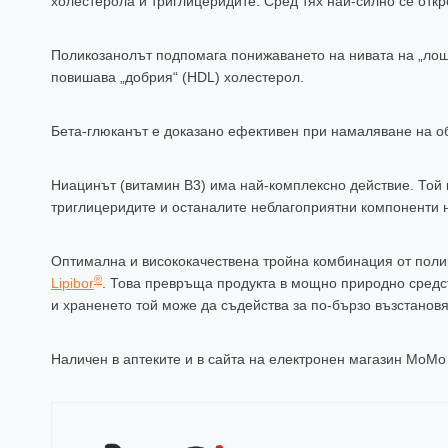
холестерола и триглицеридите. Сред тях най-силно се откр
Поликозанолът подпомага понижаването на нивата на „лош
повишава „добрия“ (HDL) холестерол.
Бета-глюканът е доказано ефективен при намаляване на 
Ниацинът (витамин B3) има най-комплексно действие. Той 
триглицеридите и останалите неблагоприятни компоненти 
Оптимална и висококачествена тройна комбинация от полик
®
Lipibor
. Това превръща продукта в мощно природно средс
и храненето той може да съдейства за по-бързо възстано
Наличен в аптеките и в сайта на електронен магазин МоМо