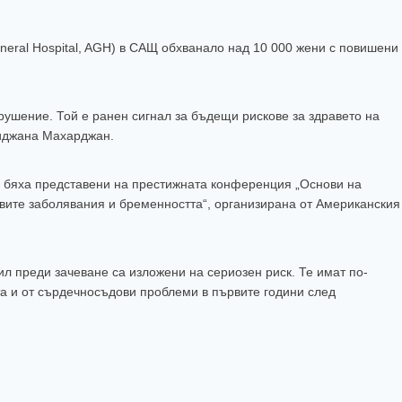
neral Hospital, AGH) в САЩ обхванало над 10 000 жени с повишени
ушение. Той е ранен сигнал за бъдещи рискове за здравето на
риджана Махарджан.
, бяха представени на престижната конференция „Основи на
вите заболявания и бременността“, организирана от Американския
л преди зачеване са изложени на сериозен риск. Те имат по-
а и от сърдечносъдови проблеми в първите години след