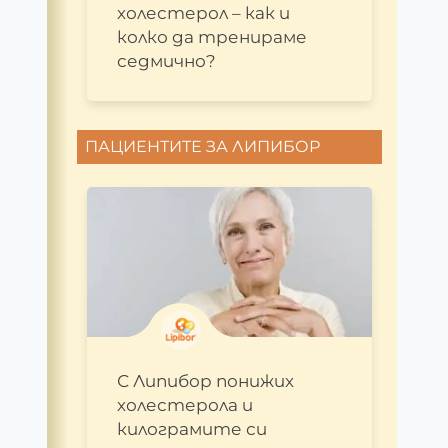
холестерол – как и
колко да тренираме
седмично?
ПАЦИЕНТИТЕ ЗА ЛИПИБОР
С Липибор понижих
холестерола и
килограмите си