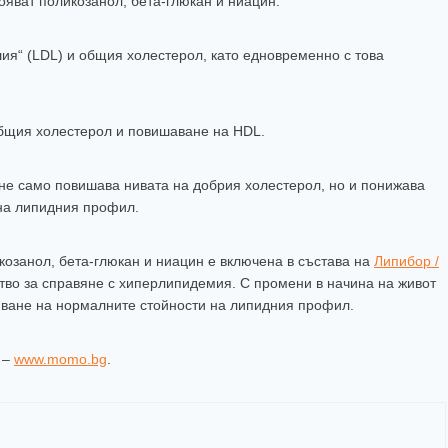
ояват поликозанол, бета-глюкан и ниацин.
ия“ (LDL) и общия холестерол, като едновременно с това
общия холестерол и повишаване на HDL.
не само повишава нивата на добрия холестерол, но и понижава
на липидния профил.
озанол, бета-глюкан и ниацин е включена в състава на
Липибор /
тво за справяне с хиперлипидемия. С промени в начина на живот
вяване на нормалните стойности на липидния профил.
 –
www.momo.bg
.