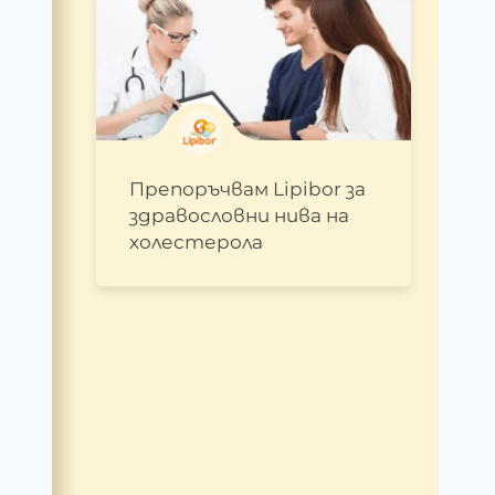
Препоръчвам Lipibor за
здравословни нива на
холестерола