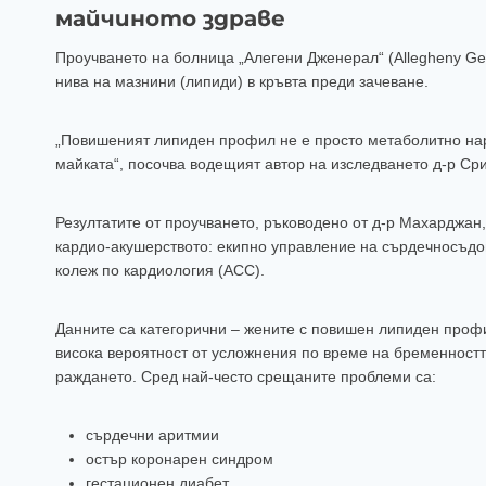
майчиното здраве
Проучването на болница „Алегени Дженерал“ (Allegheny Ge
нива на мазнини (липиди) в кръвта преди зачеване.
„Повишеният липиден профил не е просто метаболитно нар
майката“, посочва водещият автор на изследването д-р С
Резултатите от проучването, ръководено от д-р Махарджан
кардио-акушерството: екипно управление на сърдечносъдо
колеж по кардиология (ACC).
Данните са категорични – жените с повишен липиден профи
висока вероятност от усложнения по време на бременностт
раждането. Сред най-често срещаните проблеми са:
сърдечни аритмии
остър коронарен синдром
гестационен диабет