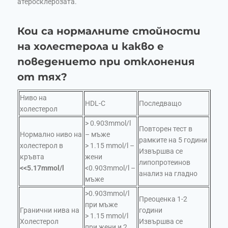
атеросклерозата.
Кои са нормалните стойности
на холестерола и какво е
поведението при отклонения
от тях?
Ниво на
HDL-C
Последващо
холестерол
> 0.903mmol/l
Повторен тест в
Нормално ниво на
– мъже
рамките на 5 години
холестерол в
> 1.15 mmol/l –
Извършва се
кръвта
жени
липопротеинов
<<5.17mmol/l
<0.903mmol/l –
анализ на гладно
мъже
>0.903mmol/l
Преоценка 1-2
при мъже
Гранични нива на
години
> 1.15 mmol/l
Холестерол
Извършва се
при жени и 2