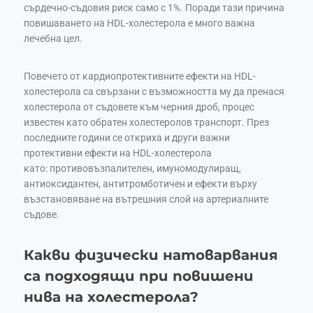
сърдечно-съдовия риск само с 1%. Поради тази причина
повишаването на HDL-холестеролa е много важна
лечебна цел.
Повечето от кардиопротективните ефекти на HDL-
холестерола са свързани с възможността му да пренася
холестерола от съдовете към черния дроб, процес
известен като обратен холестеролов транспорт. През
последните години се откриха и други важни
протективни ефекти на HDL-холестерола
като: противовъзпалителен, имуномодулиращ,
антиоксидантен, антитромботичен и ефекти върху
възстановяване на вътрешния слой на артериалните
съдове.
Какви физически натоварвания
са подходящи при повишени
нива на холестерола?