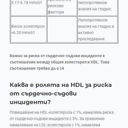
5.17-6.18 mmol/l
липопротеинов
рискови
анализ на гладно
фактори
Липопротеинов
Висок холестерол
анализ на гладно и
>6.20 mmol/l
активно
проследяване
Важно за риска от сърдечно-съдови инциденти е
съотношение между общия холестерол и HDL. Това
съотношение трябва да е ≤4
Каква е ролята на HDL за риска
от сърдечно-съдови
инциденти?
Повишаване на HDL-холестерола с 1%, намалява риска
от сърдечно-съдови инциденти с 3%. За сравнение
намаляване на LDL-холестерола с 1%, намалява