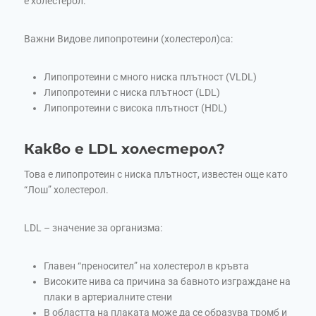
е холестерол.
Важни Видове липопротеини (холестерол)са:
Липопротеини с много ниска плътност (VLDL)
Липопротеини с ниска плътност (LDL)
Липопротеини с висока плътност (HDL)
Какво е LDL холестерол?
Това е липопротеин с ниска плътност, известен още като
“Лош” холестерол.
LDL – значение за организма:
Главен “преносител” на холестерол в кръвта
Високите нива са причина за бавното изграждане на
плаки в артериалните стени
В областта на плаката може да се образува тромб и