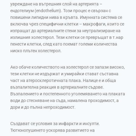
увреждане на вътрешния слой на артерията –
ендотелиум (endothelium). Този процес е свързан с
повишени липидни нива в кръвта. Имунната система се
включва чрез специфични клетки – макрофаги, които се
изпращат до артериалните стени за неутрализиране на
излишния холестерол. Тези клетки се превръщат в т.нар
пенести клетки, след като поемат големи количества
ниско плътен холестерол.
Ако обаче количеството на холестерол се запази високо,
тези клетки не издържат и умирайки стават съставна
част на атеросклеротичната плака. Налице е и обща
възпалителна реакция в артериалните съдове.
Възпалението и постепенното уголемяването на плаката
води до стесняване на съда, намалена проходимост, а
дори и до пълна непроходимост.
Създават се условия за инфаркти и инсулти.
Тютюнопушенето ускорява развитието на