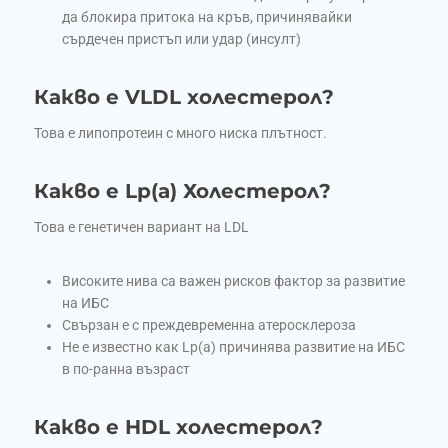
да блокира притока на кръв, причинявайки
сърдечен пристъп или удар (инсулт)
Какво е VLDL холестерол?
Това е липопротеин с много ниска плътност.
Какво е Lp(a) Холестерол?
Това е генетичен вариант на LDL
Високите нива са важен рисков фактор за развитие
на ИБС
Свързан е с преждевременна атеросклероза
Не е известно как Lp(a) причинява развитие на ИБС
в по-ранна възраст
Какво е HDL холестерол?