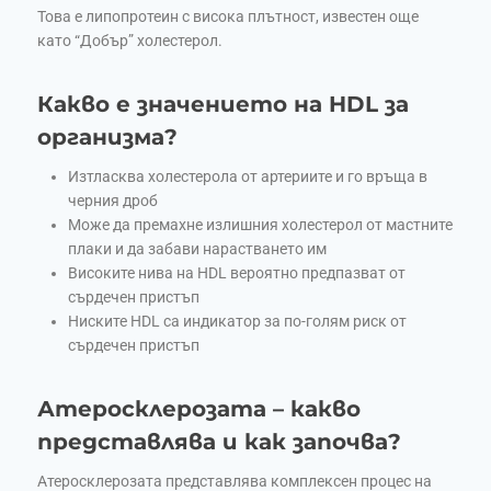
Това е липопротеин с висока плътност, известен още
като “Добър” холестерол.
Какво е значението на HDL за
организма?
Изтласква холестерола от артериите и го връща в
черния дроб
Може да премахне излишния холестерол от мастните
плаки и да забави нарастването им
Високите нива на HDL вероятно предпазват от
сърдечен пристъп
Ниските HDL са индикатор за по-голям риск от
сърдечен пристъп
Атеросклерозата – какво
представлява и как започва?
Атеросклерозата представлява комплексен процес на