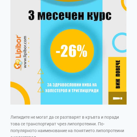
Липидите не могат да се разтварят в кръвта и поради
това се транспортират чрез липопротеини. По-
популярното наименование на понятието липопротеини