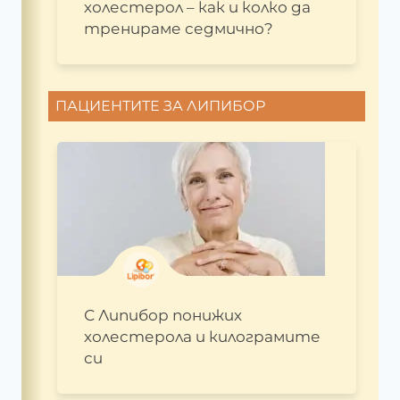
холестерол – как и колко да
тренираме седмично?
ПАЦИЕНТИТЕ ЗА ЛИПИБОР
С Липибор понижих
холестерола и килограмите
си