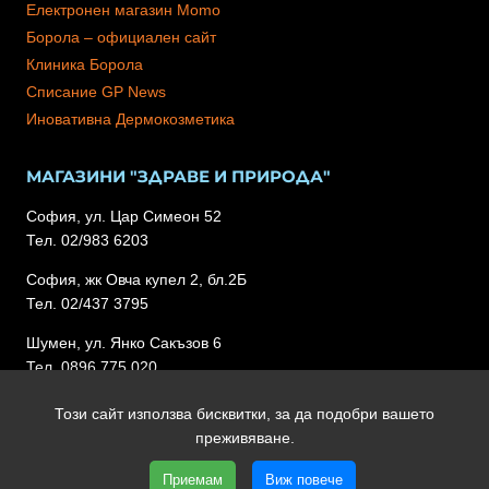
Електронен магазин Momo
Борола – официален сайт
Клиника Борола
Списание GP News
Иновативна Дермокозметика
МАГАЗИНИ "ЗДРАВЕ И ПРИРОДА"
София, ул. Цар Симеон 52
Тел. 02/983 6203
София, жк Овча купел 2, бл.2Б
Тел. 02/437 3795
Шумен, ул. Янко Сакъзов 6
Тел. 0896 775 020
Този сайт използва бисквитки, за да подобри вашето
преживяване.
Copyright 2026 Lipibor.com | Всички права запазени | Уеб
Приемам
Виж повече
дизайн и SEO от Трибест