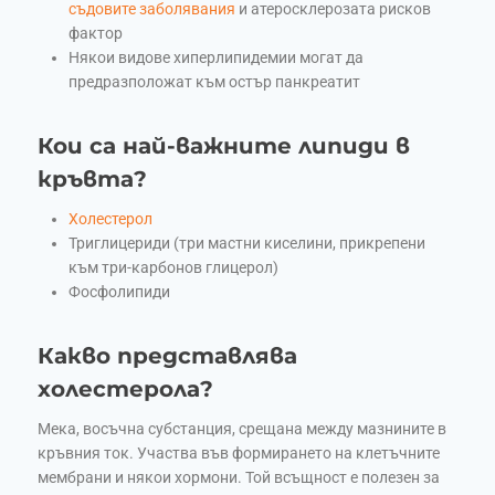
съдовите заболявания
и aтеросклерозата рисков
фактор
Някои видове хиперлипидемии могат да
предразположат към остър панкреатит
Кои са най-важните липиди в
кръвта?
Холестерол
Триглицериди (три мастни киселини, прикрепени
към три-карбонов глицерол)
Фосфолипиди
Какво представлява
холестерола?
Мека, восъчна субстанция, срещана между мазнините в
кръвния ток. Участва във формирането на клетъчните
мембрани и някои хормони. Той всъщност е полезен за