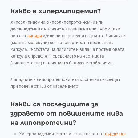
Какво е хиперлипидемия?
Хиперлипидемии, хиперлипопротеинемии или
дислипидемии е наличие на повишени или анормални
нива на
липиди
и/или липопротеини в кръвта. Липидите
(мастни молекули) се транспортират в протеинова
капсула.Гъстотата на липидите и вида на протеиновата
капсула определят поведението на частицата
(липопротеина) и влиянието й върху метаболизма.
Липидните и липопротеиновите отклонения се срещат
при повече от 1/3 от населението.
Какви са последиците за
здравето от повишените нива
на липопротеини?
Хиперлипидемиите се считат като част от
сърдечно-