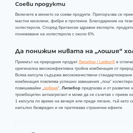
Соеви продукти
Включете в менюто си соеви продукти. Препоръчва се прием
мастни киселини, фибри и протеини. Благодарение на тези
холестерола. Според британски здравни експерти, продукти
понижаване на холестерола с около 6%.
Да понижим нивата на „лошия“ хо
Приемът на природния продукт
Липибор / Lipibor®
е отличе
оригинална високоефективна тройна комбинация от природн
Всяка капсула съдържа висококачествени стандартизирани 
комбинация повлиява успешно завишения „лош“ холестер
повишавайки „
добрия
“,
Липибор
предпазва и от развитие 
тромбоцитен антиагрегант и може да се съчетае с прием н
1 капсула по време на вечеря или преди лягане, тъй като 
напълно безвреден и не притежава странични ефекти.