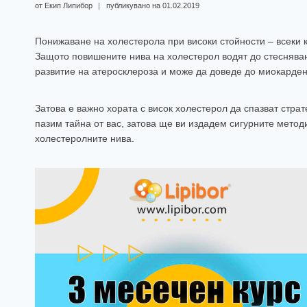
от
Екип Липибор
публикувано на
01.02.2019
Понижаване на холестерола при високи стойности – всеки
Защото повишените нива на холестерол водят до стесняван
развитие на атеросклероза и може да доведе до миокарден
Затова е важно хората с висок холестерол да спазват стр
пазим тайна от вас, затова ще ви издадем сигурните метод
холестеролните нива.