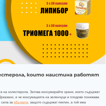
лестерола, които наистина работят
а на холестерола. Затова консумирайте храни, които съдържат
 Доказано, е че консумацията на зеленчуци и плодове понижава
а сила за
ябълките
, защото съдържат пектин, а той има