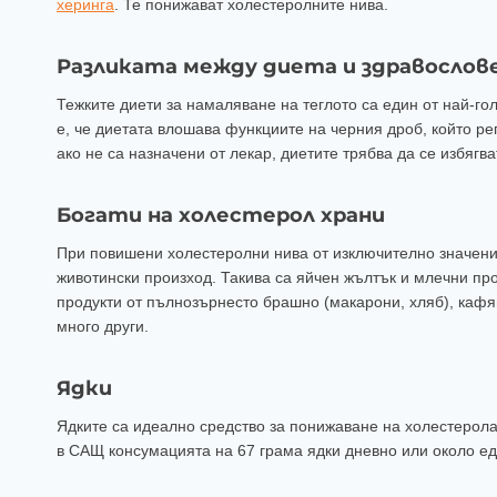
херинга
. Те понижават холестеролните нива.
Разликата между диета и здравослове
Тежките диети за намаляване на теглото са един от най-го
е, че диетата влошава функциите на черния дроб, който ре
ако не са назначени от лекар, диетите трябва да се избягва
Богати на холестерол храни
При повишени холестеролни нива от изключително значение 
животински произход. Такива са яйчен жълтък и млечни про
продукти от пълнозърнесто брашно (макарони, хляб), кафяв
много други.
Ядки
Ядките са идеално средство за понижаване на холестерола
в САЩ консумацията на 67 грама ядки дневно или около ед