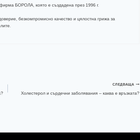
а фирма
БОРОЛА
, която е създадена през 1996 г.
оверие, безкомпромисно качество и цялостна грижа за
елите
.
СЛЕДВАЩА
а?
Холестерол и сърдечни заболявания – каква е връзката?