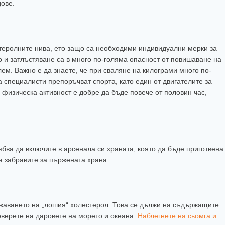
дове.
теролните нива, ето защо са необходими индивидуални мерки за
о и затлъстяване са в много по-голяма опасност от повишаване на
лем. Важно е да знаете, че при сваляне на килограми много по-
 специалисти препоръчват спорта, като един от двигателите за
 физическа активност е добре да бъде повече от половин час,
бва да включите в арсенала си храната, която да бъде приготвена
а забравите за пържената храна.
жаването на „лошия“ холестерол. Това се дължи на съдържащите
оверете на даровете на морето и океана.
Наблегнете на сьомга и