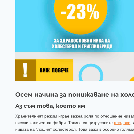
Осем начина за понижаване на хо
Аз съм това, което ям
Хранителният режим играе важна роля по отношение ниват
високи количества фибри. Такива са цитрусовите
плодове
.
нивата на “лошия” холестерол. Това важи в особено голям