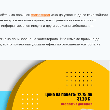
 който има повишен
холестерол
иска да узнае къде се крие тайната.
е на кръвоносните съдове, което увеличава опасността от
 инфаркт, мозъчен инсулт и други сериозни заболявания.
атегия за понижаване на холестерола. Ние нямаме причина да
и, които притежават доказан ефект по отношение контрола на