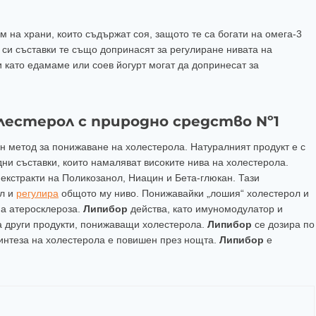
 на храни, които съдържат соя, защото те са богати на омега-3
 си съставки те също допринасят за регулиране нивата на
 като едамаме или соев йогурт могат да допринесат за
лестерол с природно средство Nº1
н метод за понижаване на холестерола. Натуралният продукт е с
и съставки, които намаляват високите нива на холестерола.
екстракти на Поликозанол, Ниацин и Бета-глюкан. Тази
ол и
регулира
общото му ниво. Понижавайки „лошия“ холестерол и
на атеросклероза.
Липибор
действа, като имуномодулатор и
а други продукти, понижаващи холестерола.
Липибор
се дозира по
синтеза на холестерола е повишен през нощта.
Липибор
е