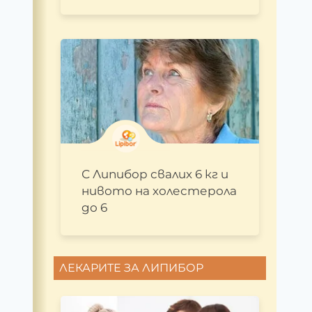
С Липибор свалих 6 кг и
нивото на холестерола
до 6
ЛЕКАРИТЕ ЗА ЛИПИБОР