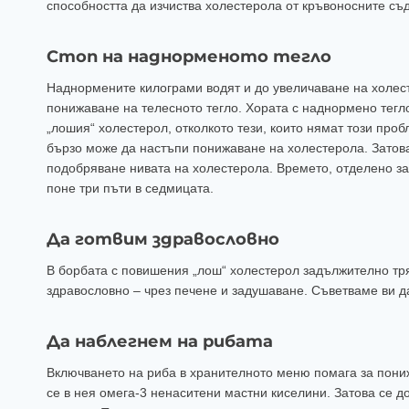
способността да изчиства холестерола от кръвоносните съ
Стоп на наднорменото тегло
Наднормените килограми водят и до увеличаване на холес
понижаване на телесното тегло. Хората с наднормено тегл
„лошия“ холестерол, отколкото тези, които нямат този проб
бързо може да настъпи понижаване на холестерола. Затова
подобряване нивата на холестерола. Времето, отделено за
поне три пъти в седмицата.
Да готвим здравословно
В борбата с повишения „лош“ холестерол задължително тря
здравословно – чрез печене и задушаване. Съветваме ви д
Да наблегнем на рибата
Включването на риба в хранителното меню помага за пони
се в нея омега-3 ненаситени мастни киселини. Затова се д