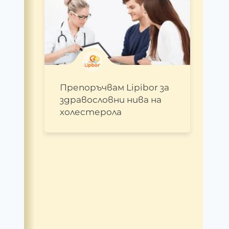
Препоръчвам Lipibor за
здравословни нива на
холестерола