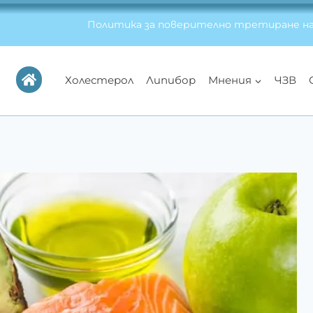
Политика за поверително третиране на
Холестерол
Липибор
Мнения
ЧЗВ