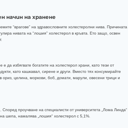
н начин на хранене
лемите “врагове” на здравословните холестеролни нива. Причината
гулира нивата на “лошия” холестерол в кръвта. Ето защо, освен
т.
е да избягвате богатите на холестерол храни, като тези от
дукти, като кашкавал, сирене и други. Вместо тях консумирайте
 ориз, целина, моркови, боб, домати, марули, овесени трици и
. Според проучване на специалисти от университета „Лома Линда“
на шепа, намалява „лошия“ холестерол с 5,1%.