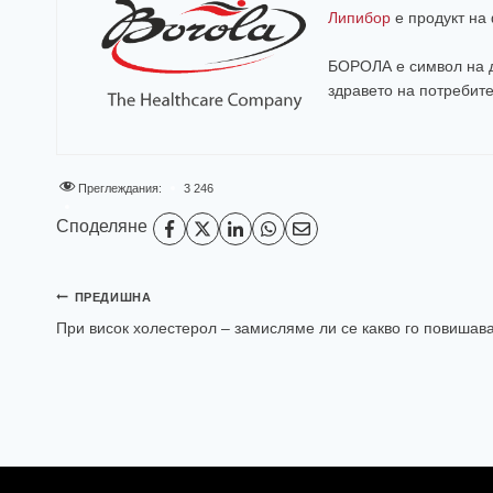
Липибор
е продукт н
БОРОЛА е символ на д
здравето на потребит
Преглеждания:
3 246
Споделяне
ПРЕДИШНА
При висок холестерол – замисляме ли се какво го повишав