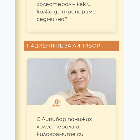
холестерол – как и
колко да тренираме
седмично?
ПАЦИЕНТИТЕ ЗА ЛИПИБОР
С Липибор понижих
холестерола и
килограмите си