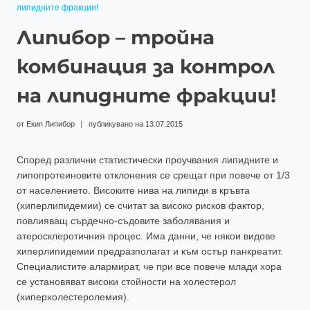
липидните фракции!
Липибор – тройна
комбинация за контрол
на липидните фракции!
от
Екип Липибор
публикувано на
13.07.2015
Според различни статистически проучвания липидните и
липопротеиновите отклонения се срещат при повече от 1/3
от населението. Високите нива на липиди в кръвта
(хиперлипидемии) се считат за високо рисков фактор,
повлияващ сърдечно-съдовите заболявания и
атеросклеротичния процес. Има данни, че някои видове
хиперлипидемии предразполагат и към остър панкреатит.
Специалистите алармират, че при все повече млади хора
се установяват високи стойности на холестерол
(хиперхолестеролемия).