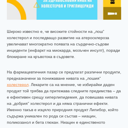
Широко известно е, че високите стойности на „лош“
холестерол и последващо развитие на атеросклероза
увеличават многократно появата на сърдечно-съдови
инциденти (инфаркт на миокарда, мозъчен инсулт), поради
блокиране на кръвотока в съдовете.
На фармацевтичния пазар се предлагат различни продукти,
предназначени за понижаване нивата на „лошия“
холестерол
. Лекарите са на мнение, че избирайки даден
продукт той трябва да притежава следните предимства – да
е ефективен срещу хиперлипидемия, да повишава нивата
на „добрия“ холестерол и да няма странични ефекти.
Именно такъв е изцяло природния продукт Липибор, който
съдържа уникален по рода си състав – ниацин,
поликозанол и бета глюкан. Ниацин е единственото