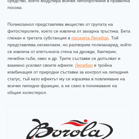
средство, което модулира всички липопротеини в правилна
посока.
Поликозанол представлява вещество от групата на
фитостеролите, което се извлича от захарна тръстика. Бета
глюкан e третата субстанция в
продукта Липибор
. Той
представлява несмилаем, но разтворим полизахарид, който
се извлича от клетъчната стена на дрожди, бактерии,
лечебни гъби, овес и др. Трите съставки се допълват и
взаимно усилват своите ефекти.
Липибор
e тройна
комбинация от природни съставки за контрол на липидния
статус, тъй като ефектът му се изразява в повлияване на
всички липидни фрaкции, а не само в понижаване на
общия холестерол.