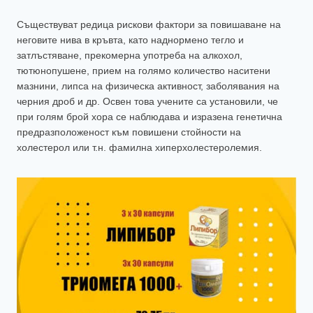
Съществуват редица рискови фактори за повишаване на
неговите нива в кръвта, като наднормено тегло и
затлъстяване, прекомерна употреба на алкохол,
тютюнопушене, прием на голямо количество наситени
мазнини, липса на физическа активност, заболявания на
черния дроб и др. Освен това учените са установили, че
при голям брой хора се наблюдава и изразена генетична
предразположеност към повишени стойности на
холестерол или т.н. фамилна хиперхолестеролемия.