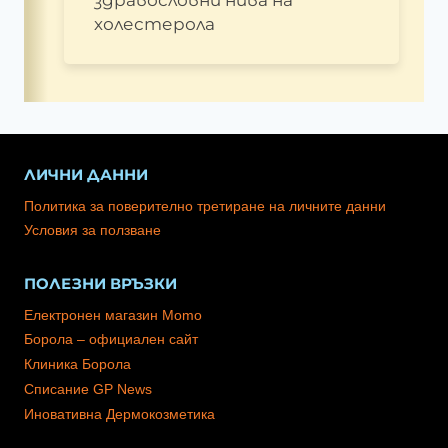
холестерола
ЛИЧНИ ДАННИ
Политика за поверително третиране на личните данни
Условия за ползване
ПОЛЕЗНИ ВРЪЗКИ
Електронен магазин Momo
Борола – официален сайт
Клиника Борола
Списание GP News
Иновативна Дермокозметика