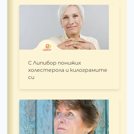
С Липибор понижих
холестерола и килограмите
си