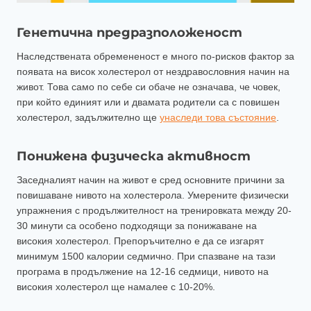
Генетична предразположеност
Наследствената обремененост е много по-рисков фактор за
появата на висок холестерол от нездравословния начин на
живот. Това само по себе си обаче не означава, че човек,
при който единият или и двамата родители са с повишен
холестерол, задължително ще
унаследи това състояние
.
Понижена физическа активност
Заседналият начин на живот е сред основните причини за
повишаване нивото на холестерола. Умерените физически
упражнения с продължителност на тренировката между 20-
30 минути са особено подходящи за понижаване на
високия холестерол. Препоръчително е да се изгарят
минимум 1500 калории седмично. При спазване на тази
програма в продължение на 12-16 седмици, нивото на
високия холестерол ще намалее с 10-20%.