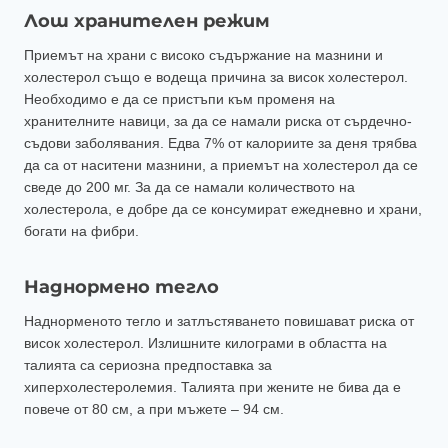
Лош хранителен режим
Приемът на храни с високо съдържание на мазнини и
холестерол също е водеща причина за висок холестерол.
Необходимо е да се пристъпи към променя на
хранителните навици, за да се намали риска от сърдечно-
съдови заболявания. Едва 7% от калориите за деня трябва
да са от наситени мазнини, а приемът на холестерол да се
сведе до 200 мг. За да се намали количеството на
холестерола, е добре да се консумират ежедневно и храни,
богати на фибри.
Наднормено тегло
Наднорменото тегло и затлъстяването повишават риска от
висок холестерол. Излишните килограми в областта на
талията са сериозна предпоставка за
хиперхолестеролемия. Талията при жените не бива да е
повече от 80 см, а при мъжете – 94 см.