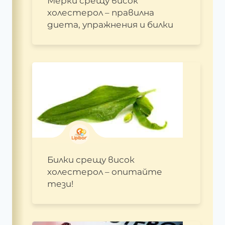
Мерки срещу висок
холестерол – правилна
диета, упражнения и билки
Билки срещу висок
холестерол – опитайте
тези!