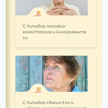
С Липибор понижих
холестерола и килограмите
си
С Липибор свалих 6 кг и