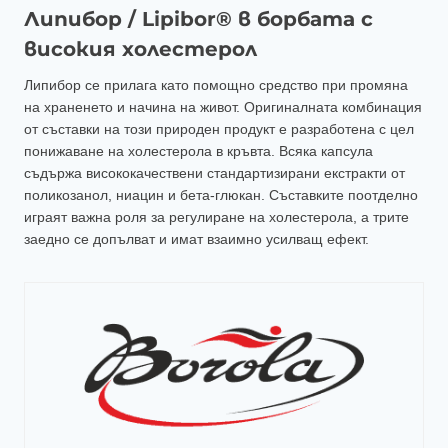
Липибор / Lipibor®
в борбата с
високия холестерол
Липибор се прилага като помощно средство при промяна
на храненето и начина на живот. Оригиналната комбинация
от съставки на този природен продукт е разработена с цел
понижаване на холестерола в кръвта. Всяка капсула
съдържа висококачествени стандартизирани екстракти от
поликозанол, ниацин и бета-глюкан. Съставките поотделно
играят важна роля за регулиране на холестерола, а трите
заедно се допълват и имат взаимно усилващ ефект.