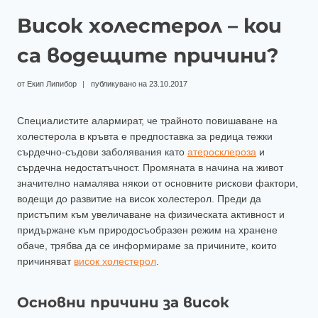
Висок холестерол – кои
са водещите причини?
от
Екип Липибор
публикувано на
23.10.2017
Специалистите алармират, че трайното повишаване на
холестерола в кръвта е предпоставка за редица тежки
сърдечно-съдови заболявания като
атеросклероза
и
сърдечна недостатъчност. Промяната в начина на живот
значително намалява някои от основните рискови фактори,
водещи до развитие на висок холестерол. Преди да
пристъпим към увеличаване на физическата активност и
придържане към природосъобразен режим на хранене
обаче, трябва да се информираме за причините, които
причиняват
висок холестерол
.
Основни причини за висок